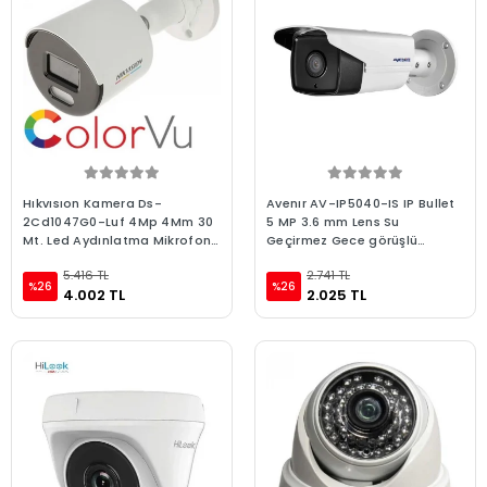
Hıkvısıon Kamera Ds-
Avenır AV-IP5040-IS IP Bullet
2Cd1047G0-Luf 4Mp 4Mm 30
5 MP 3.6 mm Lens Su
Mt. Led Aydınlatma Mikrofon
Geçirmez Gece görüşlü
Colorvu 7/24 Renkli Ip Bull
Güvenlik Kamerası
5.416 TL
2.741 TL
%26
%26
4.002 TL
2.025 TL