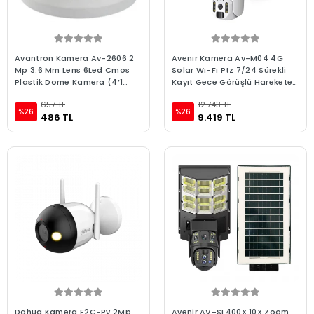
Avantron Kamera Av-2606 2
Avenır Kamera Av-M04 4G
Mp 3.6 Mm Lens 6Led Cmos
Solar Wı-Fı Ptz 7/24 Sürekli
Plastik Dome Kamera (4’1
Kayıt Gece Görüşlü Harekete
Utc)
Duyarlı
657 TL
12.743 TL
%26
%26
486 TL
9.419 TL
Dahua Kamera F2C-Pv 2Mp
Avenir AV-SL400X 10X Zoom