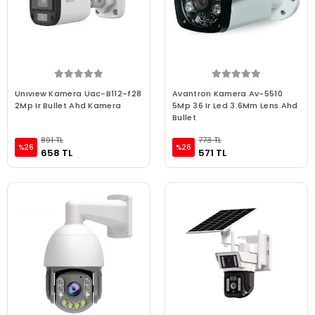
Unıvıew Kamera Uac-B112-f28
Avantron Kamera Av-5510
2Mp Ir Bullet Ahd Kamera
5Mp 36 Ir Led 3.6Mm Lens Ahd
Bullet
891 TL
773 TL
%26
%26
658 TL
571 TL