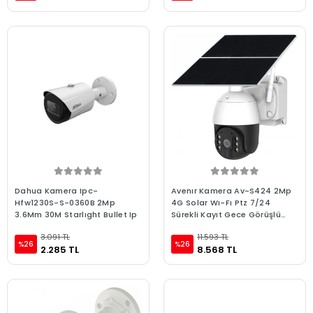
Dahua Kamera Ipc-
Avenır Kamera Av-S424 2Mp
Hfw1230S-S-0360B 2Mp
4G Solar Wı-Fı Ptz 7/24
3.6Mm 30M Starlıght Bullet Ip
Sürekli Kayıt Gece Görüşlü
Harekete Duyarlı
3.091 TL
11.593 TL
%26
%26
2.285 TL
8.568 TL