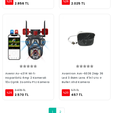
%26
%26
2.856 TL
2.025 TL
Avenir Av-s314 Wi·fi·
Avantron Avn-6036 2Mp 36
Hoparlörlü 4mp 2 Kamerali
Led 3.6Mm Lens 4'İn1 Utc Ir
10x Optik Zoomlu Ptz Kamera
Bullet Ahd Kamera
3.478 TL
571 TL
%26
%20
2.570 TL
457 TL
1
2