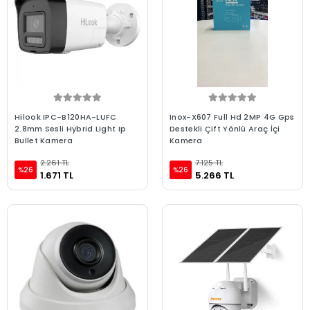
Hilook IPC-B120HA-LUFC
Inox-X607 Full Hd 2MP 4G Gps
2.8mm Sesli Hybrid Light Ip
Destekli Çift Yönlü Araç İçi
Bullet Kamera
Kamera
2.261 TL
7.125 TL
%26
%26
1.671 TL
5.266 TL