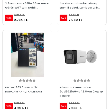
2.8Mm Lens H265+ 30Mt Gece
4G Sim Kartlı Solar Güneş
Görüş Ip67 Wıfı Dahili
Enerjili Sokak Lambası Çift
Mikrofon Bullet Ip
Lensli Kamera
3.700 TL
9.592 TL
%26
%26
2.734 TL
7.089 TL
INOX-X603 3 KANAL 2K
Hıkvısıon Kamera Ds-
DAHCAM ARAÇ KAMERASI
2Cd3021G0-Iuf 2.8Mm 2Mp Ip
Ir Bullet
5.755 TL
3.563 TL
%26
%26
4.254 TL
2.633 TL