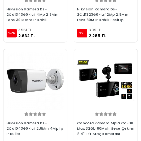
Hıkvısıon Kamera Ds-
Hıkvısıon Kamera Ds-
2Cd1343G0-Iuf 4Mp 2.8Mm
2Cd1323G0-Iuf 2Mp 2.8Mm
Lens 30 Metre Ir Dahili
Lens 30M Ir Dahılı Seslı Ip
Mikrofon Ip Dome
Dome
3.561 TL
3.091 TL
%26
%26
2.632 TL
2.285 TL
Hıkvısıon Kamera Ds-
Concord Kamera Mpıa Cc-30
2Cd1043G0-Iuf 2.8Mm 4Mp Ip
Max.32Gb 80Mah Gece Çekimi
Ir Bullet
2.4" Tft Araç Kamerası