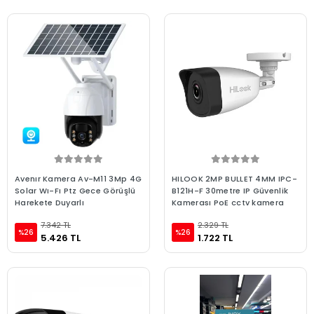
Avenır Kamera Av-M11 3Mp 4G
HILOOK 2MP BULLET 4MM IPC-
Solar Wı-Fı Ptz Gece Görüşlü
B121H-F 30metre IP Güvenlik
Harekete Duyarlı
Kamerası PoE cctv kamera
7.342 TL
2.329 TL
%26
%26
5.426 TL
1.722 TL