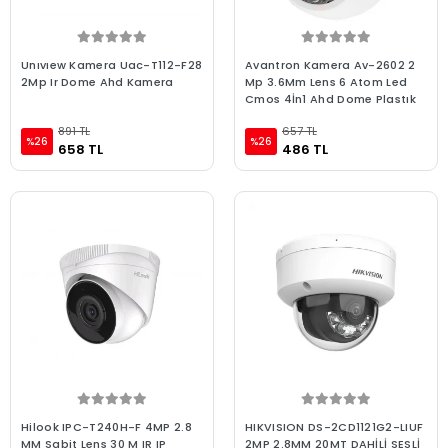
Unıvıew Kamera Uac-T112-F28
Avantron Kamera Av-2602 2
2Mp Ir Dome Ahd Kamera
Mp 3.6Mm Lens 6 Atom Led
Cmos 4İn1 Ahd Dome Plastık
891 TL
657 TL
%26
%26
658 TL
486 TL
Hilook IPC-T240H-F 4MP 2.8
HIKVISION DS-2CD1121G2-LIUF
MM Sabit Lens 30 M IR IP
2MP 2.8MM 20MT DAHİLİ SESLİ