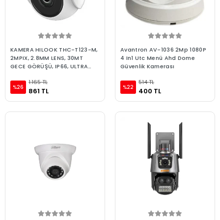
KAMERA HILOOK THC-T123-M,
Avantron AV-1036 2Mp 1080P
2MPIX, 2.8MM LENS, 30MT
4 In1 Utc Menü Ahd Dome
GECE GÖRÜŞÜ, IP66, ULTRA
Güvenlik Kamerası
LOW LIGHT, OSD MENÜ, METAL
1.165 TL
514 TL
KASA, DOME, KAMERA
%26
%22
861 TL
400 TL