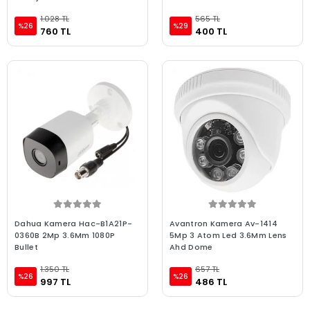
1.028 TL
565 TL
%26
%29
760 TL
400 TL
Dahua Kamera Hac-B1A21P-
Avantron Kamera Av-1414
0360B 2Mp 3.6Mm 1080P
5Mp 3 Atom Led 3.6Mm Lens
Bullet
Ahd Dome
1.350 TL
657 TL
%26
%26
997 TL
486 TL