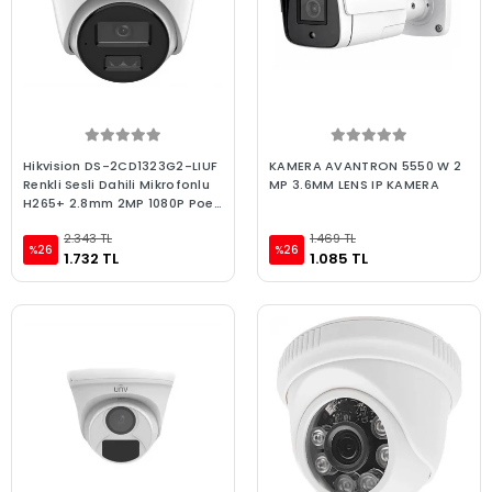
Hikvision DS-2CD1323G2-LIUF
KAMERA AVANTRON 5550 W 2
Renkli Sesli Dahili Mikrofonlu
MP 3.6MM LENS IP KAMERA
H265+ 2.8mm 2MP 1080P Poeli
IP Dome Kamer
2.343 TL
1.469 TL
%26
%26
1.732 TL
1.085 TL