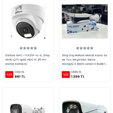
Dahua HAC-T1A21P-U-IL 2mp
2mp Dış Mekan Metal Kasa Su
Akıllı Çift Işıklı HDCVI 25 mt
ve Toz Geçirmez Gece
Dome Kamera
Görüşlü 3.6Mm Lensli Ir Bullet
Ip Kamera Avantron Av-5055
1.192 TL
1.885 TL
%26
%26
881 TL
1.399 TL