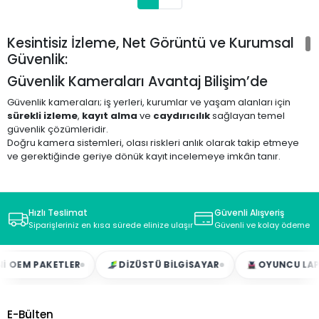
Kesintisiz İzleme, Net Görüntü ve Kurumsal
Güvenlik:
Güvenlik Kameraları Avantaj Bilişim’de
Güvenlik kameraları; iş yerleri, kurumlar ve yaşam alanları için
sürekli izleme
,
kayıt alma
ve
caydırıcılık
sağlayan temel
güvenlik çözümleridir.
Doğru kamera sistemleri, olası riskleri anlık olarak takip etmeye
ve gerektiğinde geriye dönük kayıt incelemeye imkân tanır.
Ofisler, mağazalar, depolar, eğitim kurumları ve konutlarda
kullanılan güvenlik kameraları; hem fiziksel varlıkların korunmasını
hem de operasyonel kontrolü destekler.
Hızlı Teslimat
Güvenli Alışveriş
Avantaj Bilişim
Güvenlik Kameraları kategorisinde
,
Siparişleriniz en kısa sürede elinize ulaşır
Güvenli ve kolay ödeme s
kurumsal standartlara uygun, güvenilir ve yüksek performanslı
kamera çözümlerini bulabilirsiniz.
ETLER
DIZÜSTÜ BILGISAYAR
OYUNCU LAPTOP
Tüm ürünler gerçek stoktan, hızlı kargo ve teknik destek
avantajıyla sunulur.
E-Bülten