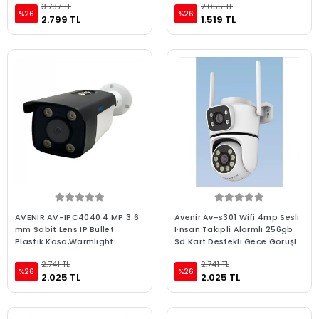
3.787 TL
2.055 TL
%26
%26
2.799 TL
1.519 TL
AVENIR AV-IPC4040 4 MP 3.6
Avenir Av-s301 Wifi 4mp Sesli
mm Sabit Lens IP Bullet
I·nsan Takipli Alarmlı 256gb
Plastik Kasa,Warmlight
Sd Kart Destekli Gece Görüşlü
Starlight P2P, (Gömülü Ses
Kamera
2.741 TL
2.741 TL
%26
%26
2.025 TL
2.025 TL