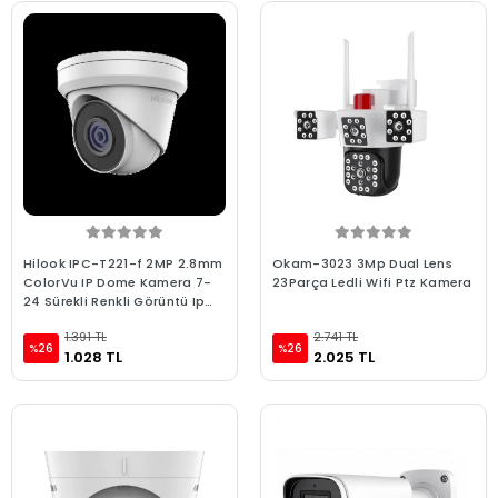
Hilook IPC-T221-f 2MP 2.8mm
Okam-3023 3Mp Dual Lens
ColorVu IP Dome Kamera 7-
23Parça Ledli Wifi Ptz Kamera
24 Sürekli Renkli Görüntü Ip
Kamera
1.391 TL
2.741 TL
%26
%26
1.028 TL
2.025 TL