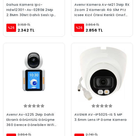
Dahua Kamera Ipc-
Avenır Kamera Av-M21 3Mp 8X
Hdw1230T-As-0280B 2Mp
Zoom 2 Kameralı 4G SİM Ptz
2.8Mm 30Mt Dahılı Seslı Ip
Icsee Kızıl Ötesi Renkli Onvıf
Dome
Dış Mekan Pır
3.168 TL
3.864 TL
%26
%26
2.342 TL
2.856 TL
Avenır Av-S225 2Mp Dahili
AVENIR AV-IP5025-IS 5 MP
Ekranlı Görüntülü Görüşme
3.6mm Lens IP Dome Kamera
360 Derece Dönebilen Wifi
Bebek Kamerası
3.864 TL
2.741 TL