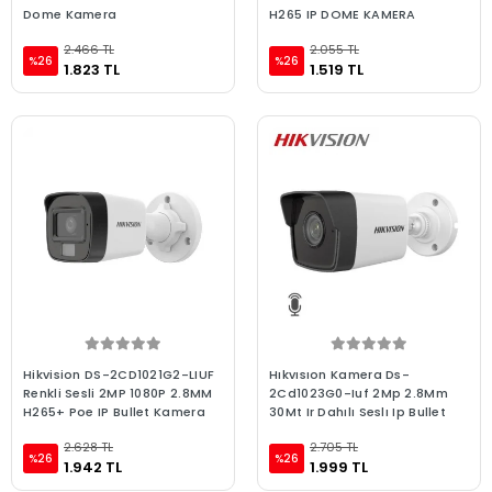
Dome Kamera
H265 IP DOME KAMERA
2.466 TL
2.055 TL
%26
%26
1.823 TL
1.519 TL
Hikvision DS-2CD1021G2-LIUF
Hıkvısıon Kamera Ds-
Renkli Sesli 2MP 1080P 2.8MM
2Cd1023G0-Iuf 2Mp 2.8Mm
H265+ Poe IP Bullet Kamera
30Mt Ir Dahılı Seslı Ip Bullet
2.628 TL
2.705 TL
%26
%26
1.942 TL
1.999 TL