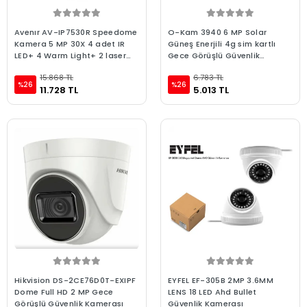
Avenır AV-IP7530R Speedome
O-Kam 3940 6 MP Solar
Kamera 5 MP 30X 4 adet IR
Güneş Enerjili 4g sim kartlı
LED+ 4 Warm Light+ 2 laser
Gece Görüşlü Güvenlik
LED PTZ Güvenlik
Kamerası
15.868 TL
6.783 TL
%26
%26
11.728 TL
5.013 TL
Hikvision DS-2CE76D0T-EXIPF
EYFEL EF-305B 2MP 3.6MM
Dome Full HD 2 MP Gece
LENS 18 LED Ahd Bullet
Görüşlü Güvenlik Kamerası
Güvenlik Kamerası