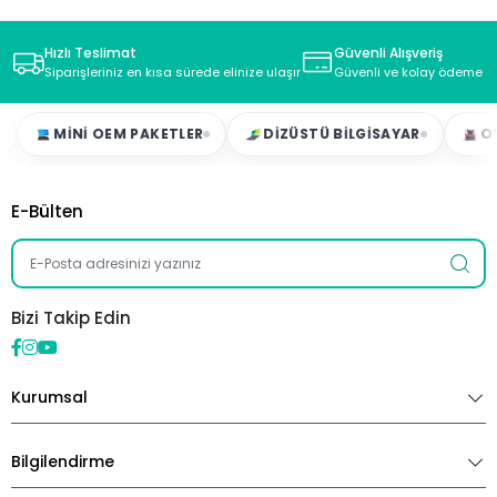
Hızlı Teslimat
Güvenli Alışveriş
Siparişleriniz en kısa sürede elinize ulaşır
Güvenli ve kolay ödeme s
MINI OEM PAKETLER
DIZÜSTÜ BILGISAYAR
OYUNCU 
E-Bülten
Bizi Takip Edin
Kurumsal
Bilgilendirme