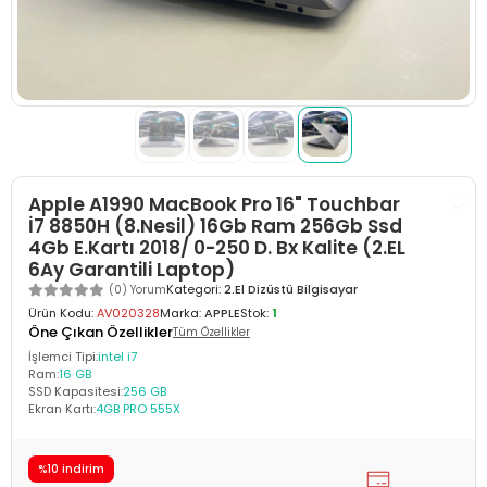
Apple A1990 MacBook Pro 16" Touchbar
İ7 8850H (8.Nesil) 16Gb Ram 256Gb Ssd
4Gb E.Kartı 2018/ 0-250 D. Bx Kalite (2.EL
6Ay Garantili Laptop)
Kategori:
2.El Dizüstü Bilgisayar
(0) Yorum
Ürün Kodu:
AV020328
Marka:
APPLE
Stok:
1
Öne Çıkan Özellikler
Tüm Özellikler
İşlemci Tipi:
intel i7
Ram:
16 GB
SSD Kapasitesi:
256 GB
Ekran Kartı:
4GB PRO 555X
%10 indirim