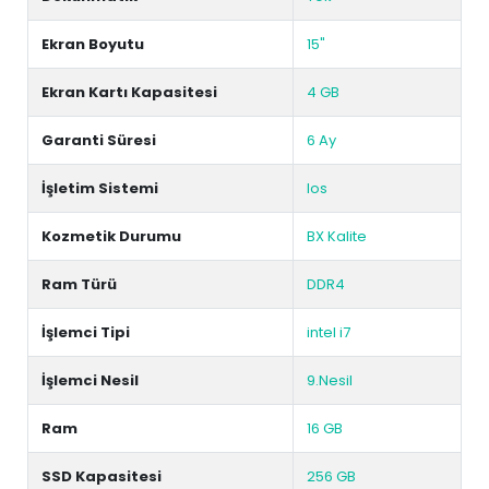
Ekran Boyutu
15"
Ekran Kartı Kapasitesi
4 GB
Garanti Süresi
6 Ay
İşletim Sistemi
Ios
Kozmetik Durumu
BX Kalite
Ram Türü
DDR4
İşlemci Tipi
intel i7
İşlemci Nesil
9.Nesil
Ram
16 GB
SSD Kapasitesi
256 GB