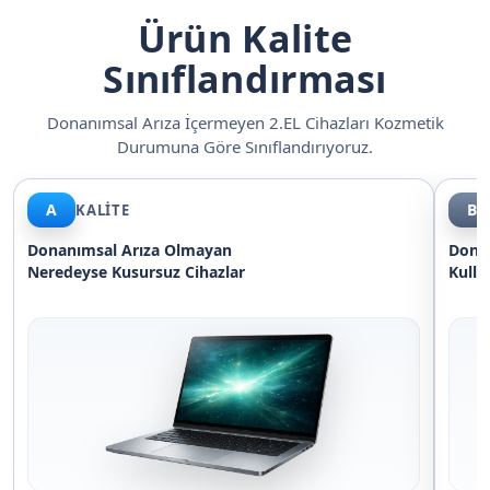
Ürün Kalite
Sınıflandırması
Donanımsal Arıza İçermeyen 2.EL Cihazları Kozmetik
Durumuna Göre Sınıflandırıyoruz.
A
B
KALİTE
Donanımsal Arıza Olmayan
Dona
Neredeyse Kusursuz
Cihazlar
Kulla