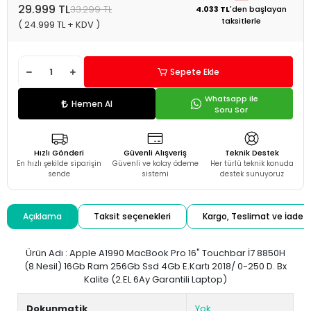
29.999 TL
33.299 TL
4.033 TL
'den
başlayan
taksitlerle
( 24.999 TL + KDV )
Sepete Ekle
Whatsapp ile
Hemen Al
Soru Sor
Hızlı Gönderi
Güvenli Alışveriş
Teknik Destek
En hızlı şekilde siparişin
Güvenli ve kolay ödeme
Her türlü teknik konuda
sende
sistemi
destek sunuyoruz
Açıklama
Taksit seçenekleri
Kargo, Teslimat ve İade
Ürün Adı : Apple A1990 MacBook Pro 16" Touchbar İ7 8850H
(8.Nesil) 16Gb Ram 256Gb Ssd 4Gb E.Kartı 2018/ 0-250 D. Bx
Kalite (2.EL 6Ay Garantili Laptop)
Dokunmatik
Yok