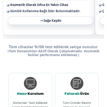
Kozmetik Olarak Sıfıra En Yakın Cihaz
Gün
✓
✓
Günlük Kullanıma Bağlı İzler Bulunmaktadır.
Çi
✓
✓
Tüm cihazlar %100 test edilerek satışa sunulur.
(Tüm Donanımları Aktif Olarak Çalışmaktadır. Kozmetik
farklar performansı etkilemez.)
Hazır
Kurulum
Faturalı
Ürün
Sistemler Test Edilerek
Tüm Ürünler Resmi