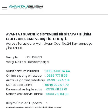
AVANTAJ GÜVENLİK SİSTEMLERİ BİLGİSAYAR BİLİŞİM
ELEKTRONİK SAN. VE DIŞ TİC. LTD. ŞTİ.
Adres : Terazidere Mah. Uygur Cad. No:24 Bayrampaşa
/ İSTANBUL
Vergi No : 1041017612
Vergi Dairesi : Bayrampaşa
Sabit hat tüm birimler :
0850 533 34 44
Online sipariş whatsap :
0536 777 11 95
Arıza ve garanti whatsap :
0539 599 57 14
Muhasebe Birimi :
0546 902 04 70
Kurumsal ve toplu satış :
0539 411 29 01
Mac teknik servisi birimi :
0533 710 03 03
Bilişim Ürünleri E-posta :
sanalmagaza@avantajbilisim.com