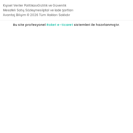
Kişisel Veriler Politikası
Gizlilik ve Güvenlik
Mesafeli Satış Sözleşmesi
İptal ve İade Şartları
Avantaj Bilişim ©
2026
Tüm Hakları Saklıdır
Bu site profesyonel
Roket e-ticaret
sistemleri ile hazırlanmıştır.