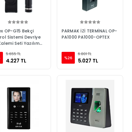
x OP-G15 Bekçi
PARMAK İZİ TERMİNAL OP-
rol Sistemi Devriye
PA1000 PA1000-OPTEX
Kalemi Seti Yazılım
tsiz
5.655 TL
6.801 TL
5
%26
4.227 TL
5.027 TL