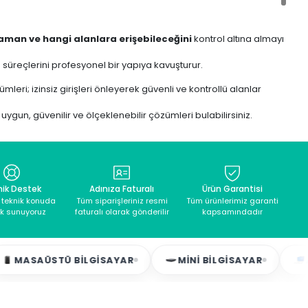
zaman ve hangi alanlara erişebileceğini
kontrol altına almayı
 süreçlerini profesyonel bir yapıya kavuşturur.
mleri; izinsiz girişleri önleyerek güvenli ve kontrollü alanlar
uygun, güvenilir ve ölçeklenebilir çözümleri bulabilirsiniz.
nik Destek
Adınıza Faturalı
Ürün Garantisi
ilendirilmiş kişilerin
belirli alanlara giriş yapmasını sağlayan
ü teknik konuda
Tüm siparişleriniz resmi
Tüm ürünlerimiz garanti
k sunuyoruz
faturalı olarak gönderilir
kapsamındadır
STÜ BILGISAYAR
MINI BILGISAYAR
ALL IN ONE