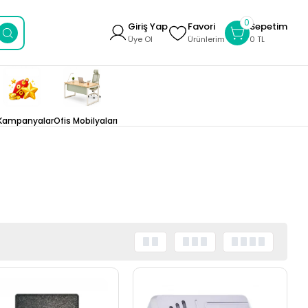
0
Giriş Yap
Favori
Sepetim
Üye Ol
Ürünlerim
0 TL
Kampanyalar
Ofis Mobilyaları