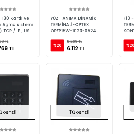
T30 Kartlı ve
YÜZ TANIMA DİNAMİK
F10 
pı Açma sistemi
TERMİNALİ-OPTEX
TERM
) TCP / IP , USB,
OPFP15W-1020-0524
KON
İnç Renkli Ekran
68 TL
8.269 TL
%26
%2
769 TL
6.112 TL
ükendi
Tükendi