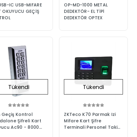
SB-IC USB-MIFARE
OP-MD-1000 METAL
T OKUYUCU GEÇİŞ
DEDEKTÖR- EL TİPİ
TROL
DEDEKTÖR OPTEX
Tükendi
Tükendi
Geçiş Kontrol
ZKTeco K70 Parmak Izi
dalone Şifreli Kart
Mifare Kart Şifre
ucu Ac90 - 8000
Terminali Personel Takip
 Metal
Cihazı