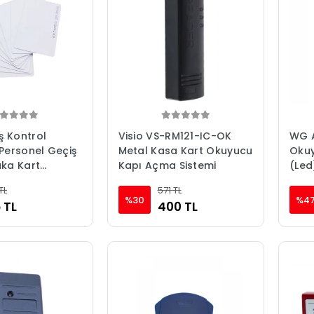
 Kontrol
Visio VS-RM121-IC-OK
WG A
 Personel Geçiş
Metal Kasa Kart Okuyucu
Oku
aka Kart
Kapı Açma Sistemi
(Led
tekli)
TL
571 TL
%30
%4
 TL
400 TL