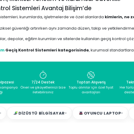
trol Sistemleri Avantaj Bilişim’de
sistemleri; kurumlarda, işletmelerde ve özel alanlarda
kimlerin, ne 
fiziksel güvenliği artırırken aynı zamanda düzen, takip ve yetkilendirme
alar, depolar, eğitim kurumları ve sitelerde kullanılan geçiş kontrol çözü
şim
Geçiş Kontrol Sistemleri kategorisinde
, kurumsal standartlara 
rçek stoktan, hızlı kargo ve teknik destek avantajıyla sunulur.
ontrol Sistemi Nedir, Ne İşe Yarar?
elpazesi
7/24 Destek
Toptan Alışveriş
Tek
sistemleri; kart, şifre, parmak izi veya yüz tanıma gibi yöntemlerle
yetk
e kampanya
Öneri ve şikayetlerinizi bize
Toplu alımlar için özel fiyat
Her türl
leridir.
ği
iletebilirsiniz
avantajları
deste
yesinde giriş-çıkışlar kayıt altına alınır ve merkezi olarak yönetilir.
ntrol sistemi kullanıldığında:
IZÜSTÜ BILGISAYAR
OYUNCU LAPTOP
MASAÜ
 erişimler engellenir
ış hareketleri kayıt altına alınır