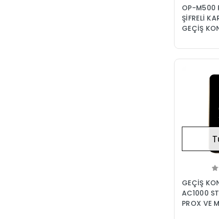
OP-M500 
ŞİFRELİ K
GEÇİŞ KO
T
GEÇİŞ KO
AC1000 S
PROX VE M