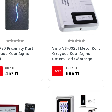
26 Proximity Kart
Visio VS-JS201 Metal Kart
yucu Kapı Açma
Okuyucu Kapı Açma
)
Sistemi Led Gösterge
857 TL
1.085 TL
7
%37
457 TL
685 TL