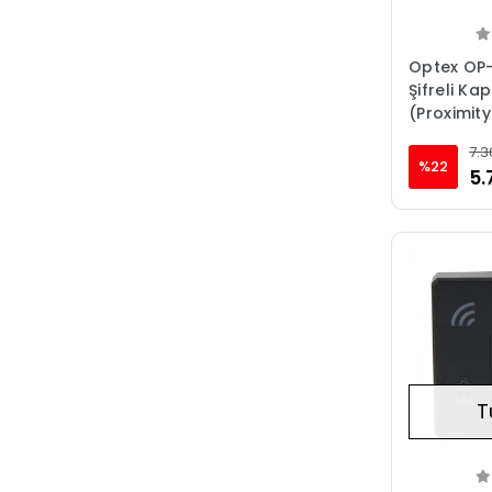
Optex OP-
Şifreli Ka
(Proximity
WIFI 4 
7.3
%22
5.
T