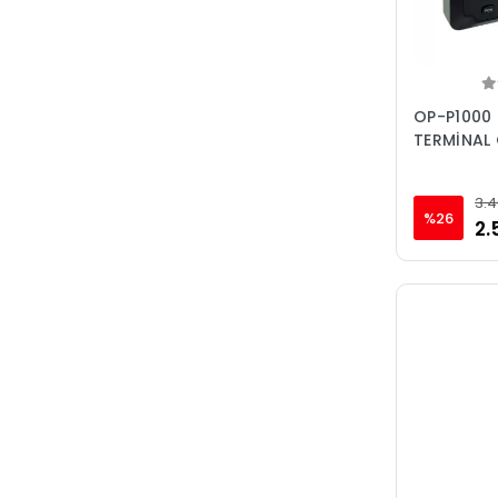
OP-P1000 
TERMİNAL
3.4
%26
2.