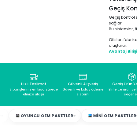
Geçiş Kon
Geçiş kontrol 
sağlar.
Bu sistemler, 
Ofisler, fabrik
oluşturur.
Avantaj Bili
Tüm ürünler ge
🔑 Geçiş K
Hızlı Teslimat
Güvenli Alışveriş
Geniş Ürün Y
Geçiş kontrol 
Siparişleriniz en kısa sürede
Güvenli ve kolay ödeme
Binlerce ürün v
güvenlik çözüm
elinize ulaşır
sistemi
seçene
Bu sistemler sa
Doğru geçiş ko
OYUNCU OEM PAKETLER
MINI OEM PAKETLER
D
Yetkisiz
Giriş–çık