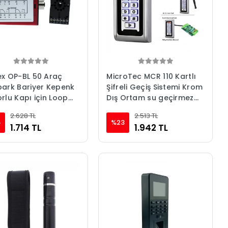
x OP-BL 50 Araç
MicroTec MCR 110 Kartlı
ark Bariyer Kepenk
Şifreli Geçiş Sistemi Krom
rlu Kapı için Loop
Dış Ortam su geçirmez
ektör
darbeye dayanıklı
2.628 TL
2.513 TL
5
%23
1.714 TL
1.942 TL