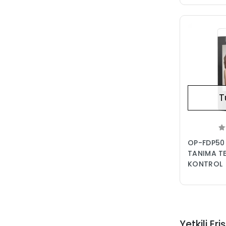
T
OP-FDP50
TANIMA TE
KONTROL
Yetkili E