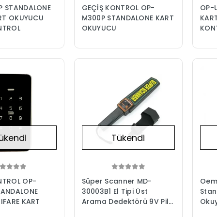
P STANDALONE
GEÇİŞ KONTROL OP-
OP-U
ART OKUYUCU
M300P STANDALONE KART
KAR
NTROL
OKUYUCU
KON
ükendi
Tükendi
NTROL OP-
Süper Scanner MD-
Oem 
TANDALONE
30003B1 El Tipi Üst
Stan
IFARE KART
Arama Dedektörü 9V Pil
Okuy
Dahil - Siyah - Sarı Okul
Kapı