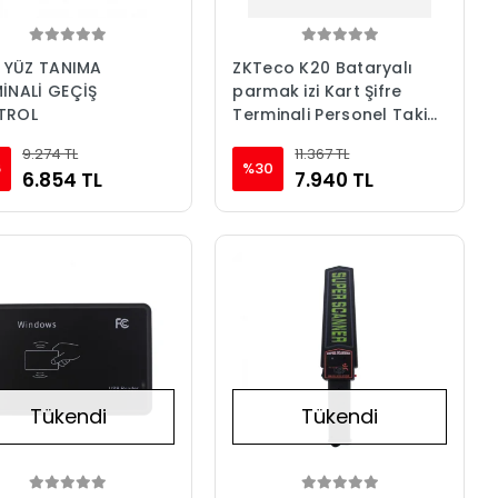
- YÜZ TANIMA
ZKTeco K20 Bataryalı
İNALİ GEÇİŞ
parmak izi Kart Şifre
TROL
Terminali Personel Takip
Cihazı
9.274 TL
11.367 TL
6
%30
6.854 TL
7.940 TL
Tükendi
Tükendi