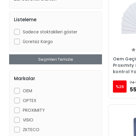
Listeleme
Sadece stoktakileri göster
Ücretsiz Kargo
Oem Geçiş
Seçimleri Temizle
Proxımıty
kontrol Y
Baskısız (
Markalar
74 
%26
55
OEM
OPTEX
PROXIMITY
VISIO
ZKTECO