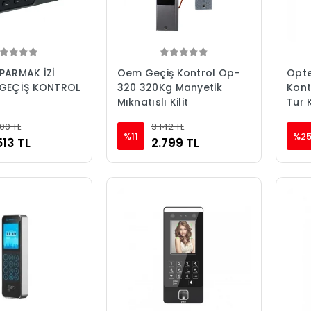
PARMAK İZİ
Oem Geçiş Kontrol Op-
Opte
 GEÇİŞ KONTROL
320 320Kg Manyetik
Kont
Mıknatıslı Kilit
Tur 
ücre
00 TL
3.142 TL
%11
%2
513 TL
2.799 TL