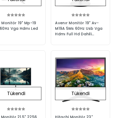
 Monitör 19" Mp-19
Avenır Monitör 19" Av-
60Hz Vga Hdmı Led
M19A 5Ms 60Hz Usb Vga
Hdmı Full Hd Dahili
Hoparlör
Tükendi
Tükendi
y Monitör 21.5" 2256
Hitachi Monitör 23"