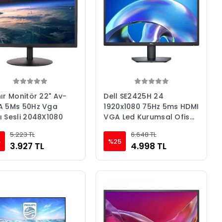
ır Monitör 22" Av-
Dell SE2425H 24
A 5Ms 50Hz Vga
1920x1080 75Hz 5ms HDMI
 Sesli 2048X1080
VGA Led Kurumsal Ofis
Monitör
5.223 TL
6.648 TL
5
%25
3.927 TL
4.998 TL