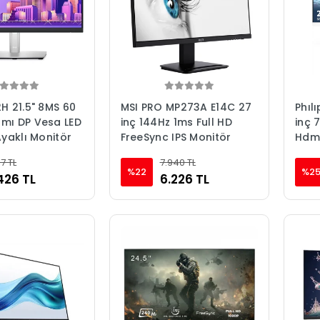
H 21.5" 8MS 60
MSI PRO MP273A E14C 27
Phıl
mı DP Vesa LED
inç 144Hz 1ms Full HD
inç 
Ayaklı Monitör
FreeSync IPS Monitör
Hdmı
Sıfı
17 TL
7.940 TL
Moni
%22
%2
426 TL
6.226 TL