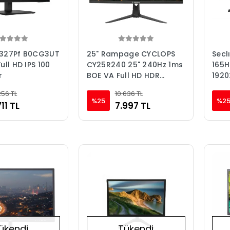
 327Pf B0CG3UT
25" Rampage CYCLOPS
Secl
Full HD IPS 100
CY25R240 25" 240Hz 1ms
165H
r
BOE VA Full HD HDR
1920
Freesync Logo Yansıtma
Gamı
256 TL
10.636 TL
RGB PC Flat Oyuncu
%25
%2
711 TL
7.997 TL
Monitörü
ükendi
Tükendi