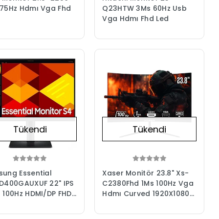
75Hz Hdmı Vga Fhd
Q23HTW 3Ms 60Hz Usb
Vga Hdmı Fhd Led
Tükendi
Tükendi
ung Essential
Xaser Monitör 23.8" Xs-
D400GAUXUF 22" IPS
C2380Fhd 1Ms 100Hz Vga
 100Hz HDMI/DP FHD
Hdmı Curved 1920X1080
tör
Va Panel Oyuncu
Monitörü