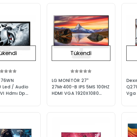
ükendi
Tükendi
276WN
LG MONİTÖR 27"
Dexı
 Led / Audio
27Mr400-B IPS 5MS 100HZ
Q270
VI Hdmı Dp
HDMI VGA 1920X1080
Vga 
Ips Monitör
VESA SİYAH
Free