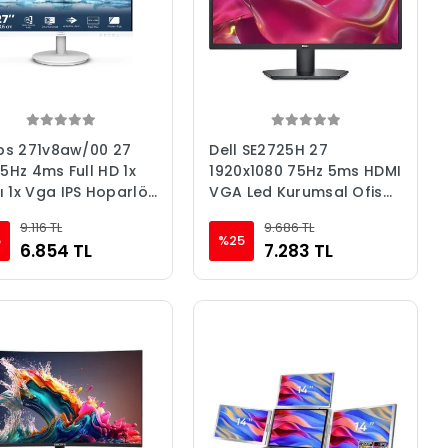
ıps 271v8aw/00 27
Dell SE2725H 27
75Hz 4ms Full HD 1x
1920x1080 75Hz 5ms HDMI
 1x Vga IPS Hoparlör
VGA Led Kurumsal Ofis
r Kutulu Monitör BEYAZ
Monitörü
9.116 TL
9.686 TL
tör
5
%25
6.854 TL
7.283 TL