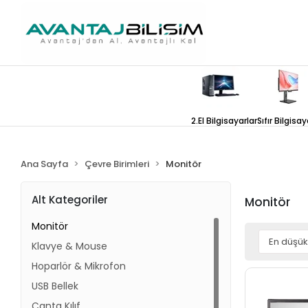
2.El Bilgisayarlar
Sıfır Bilgisay
Ana Sayfa
Çevre Birimleri
Monitör
Alt Kategoriler
Monitör
Monitör
Klavye & Mouse
Hoparlör & Mikrofon
USB Bellek
Çanta Kılıf