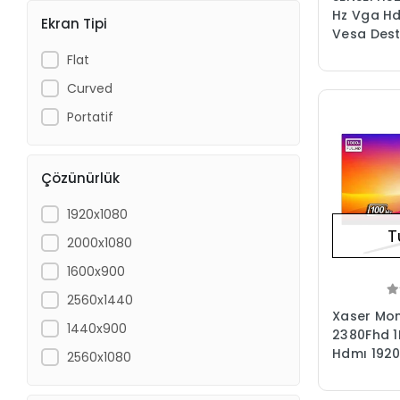
Hz Vga Hd
Ekran Tipi
Vesa Dest
Flat
Curved
Portatif
Çözünürlük
1920x1080
T
2000x1080
1600x900
2560x1440
Xaser Mon
1440x900
2380Fhd 1
Hdmı 1920
2560x1080
Led Oyunc