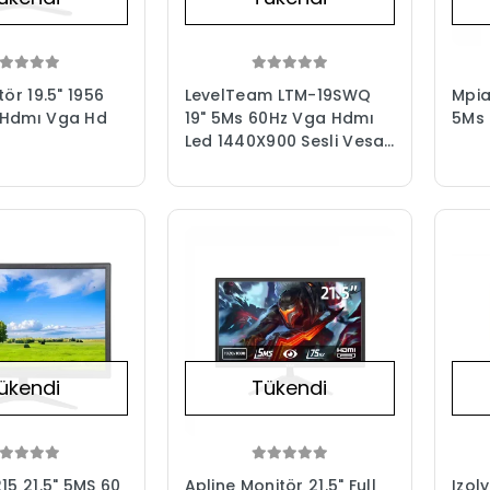
tör 19.5" 1956
LevelTeam LTM-19SWQ
Mpia
 Hdmı Vga Hd
19" 5Ms 60Hz Vga Hdmı
5Ms 
Led 1440X900 Sesli Vesalı
DC 12v Ofis & Kamera
Monitörü
ükendi
Tükendi
15 21.5" 5MS 60
Apline Monitör 21.5" Full
Izol