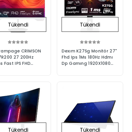
Tükendi
Tükendi
 Rampage CRIMSON
Dexım K27Sg Monitör 27"
7R200 27 200Hz
Fhd Ips 1Ms 180Hz Hdmı
s Fast IPS FHD
Dp Gamıng 1920X1080
sync/G-Sync PC Flat
Adaptive Sync Freesync
ing Oyuncu
Curved
törü
Tükendi
Tükendi