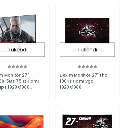
Tükendi
Tükendi
m Monitör 27"
Dexım Monitör 27" Fhd
1F 5Ms 75Hz Hdmı
100Hz Hdmı vga
Ips 1920X1080
1920X1080
sync Dmt002