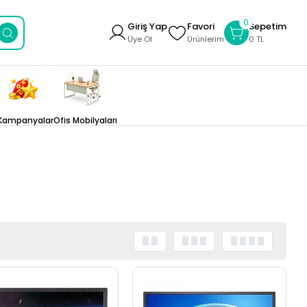
0
Giriş Yap
Favori
Sepetim
Üye Ol
Ürünlerim
0 TL
Kampanyalar
Ofis Mobilyaları