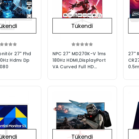
ükendi
Tükendi
nitör 27" Fhd
NPC 27" MD270K-V 1ms
27"
80Hz Hdmı Dp
180Hz HDMI,DisplayPort
CR2
1080
VA Curved Full HD
0.5m
Gaming Oyuncu Monitör
Free
Gam
Moni
ükendi
Tükendi