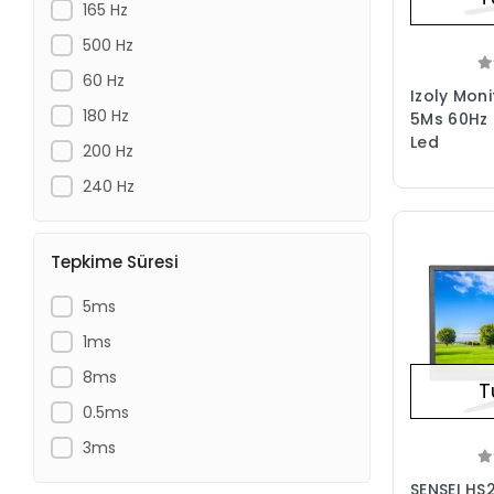
165 Hz
500 Hz
60 Hz
Izoly Moni
180 Hz
5Ms 60Hz
Led
200 Hz
240 Hz
Tepkime Süresi
5ms
1ms
8ms
T
0.5ms
3ms
SENSEI HS2