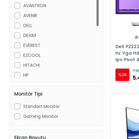
AVANTRON
AVENIR
DELL
DEXIM
EVEREST
Dell P2222
Hz Vga Hd
EZCOOL
Ips Pivot 
HITACHI
7.2
%25
HP
5.
IZOLY
Monitör Tipi
LEVEL TEAM
LG
Standart Monitör
MPIA
Gaming Monitör
NPC
OEM
Ekran Boyutu