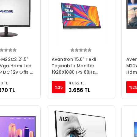
-M22C2 21.5"
Avantron 15.6" Tekli
Aven
ga Hdmı Led
Taşınabilir Monitör
M22
P DC 12v Ofis &
1920X1080 IPS 60Hz
Hdmı
onitörü
Hoparlörlü Type-C
13 TL
4.862 TL
(AVTM-1x15.6)
%25
%2
970 TL
3.656 TL