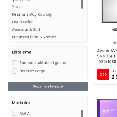
Yazıcı
Kesintisiz Güç Kaynağı
Oyun Kolları
Aksesuar & Sarf
Kurumsal Ürün & Yazılım
Projeksiyon
Avenir AV
Listeleme
Kulaklık
5Ms 75Hz V
Kablo
1920x1080
Sadece stoktakileri göster
Kamera M
Çeviriciler
Ücretsiz Kargo
3.7
%20
Adaptörler
2.
Network
Seçimleri Temizle
Markalar
AURİA