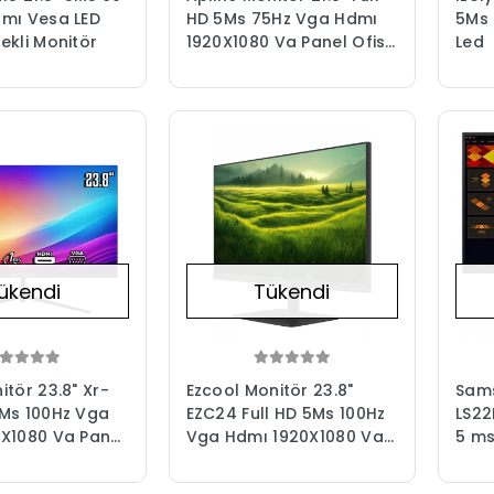
mı Vesa LED
HD 5Ms 75Hz Vga Hdmı
5Ms 
ekli Monitör
1920X1080 Va Panel Ofis
Led
Monitörü
ükendi
Tükendi
itör 23.8" Xr-
Ezcool Monitör 23.8"
Sams
Ms 100Hz Vga
EZC24 Full HD 5Ms 100Hz
LS22
X1080 Va Panel
Vga Hdmı 1920X1080 Va
5 ms
u Monitörü
Panel Ofis Monitörü
Moni