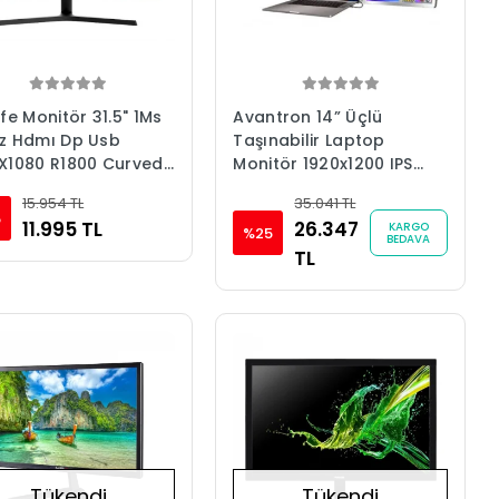
ıfe Monitör 31.5" 1Ms
Avantron 14” Üçlü
z Hdmı Dp Usb
Taşınabilir Laptop
X1080 R1800 Curved
Monitör 1920x1200 IPS
ng C315165H1
60Hz Type-C (AVTM-
15.954 TL
35.041 TL
3x14)
5
11.995 TL
26.347
KARGO
%25
BEDAVA
TL
Tükendi
Tükendi