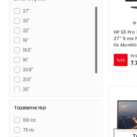
PHILIPS
27"
RAMPAGE
32"
SAMSUNG
22"
HP S3 Pro
SECLIFE
27'' 5 ms 
19"
SENSEI
Hz Monitö
19.5"
XASER
10.
16"
%25
7.
23.8"
21.5"
26"
34"
Tazeleme Hızı
23"
100 Hz
75 Hz
T