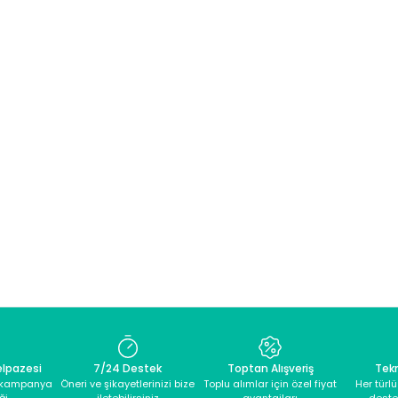
elpazesi
7/24 Destek
Toptan Alışveriş
Tek
e kampanya
Öneri ve şikayetlerinizi bize
Toplu alımlar için özel fiyat
Her türl