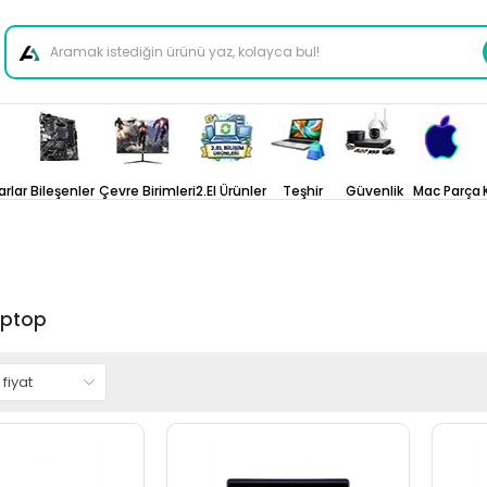
arlar
Bileşenler
Çevre Birimleri
2.El Ürünler
Teşhir
Güvenlik
Mac Parça
aptop