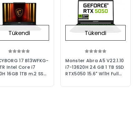
Tükendi
Tükendi
CYBORG 17 B13WFKG-
Monster Abra A5 V22.1.10
TR Intel Core i7
i7-13620H 24 GB 1 TB SSD
0H 16GB 1TB m.2 SSD
RTX5050 15.6" W11H Full
 RTX5060 Freedos
HD Gaming Laptop
" FHD Gaming Oyuncu
(Çanta Hediye)
top