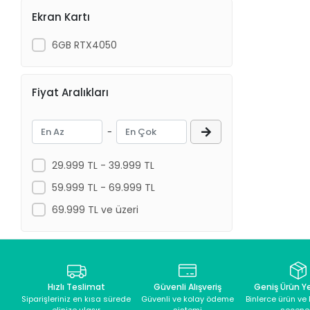
Ekran Kartı
6GB RTX4050
Fiyat Aralıkları
-
29.999 TL - 39.999 TL
59.999 TL - 69.999 TL
69.999 TL ve üzeri
Hızlı Teslimat
Güvenli Alışveriş
Geniş Ürün Y
Siparişleriniz en kısa sürede
Güvenli ve kolay ödeme
Binlerce ürün v