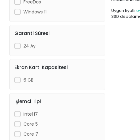
FreeDos
Uygun fiyatlı
o
Windows 11
SSD depolama, 
Garanti Süresi
24 Ay
Ekran Kartı Kapasitesi
6 GB
İşlemci Tipi
intel i7
Core 5
Core 7