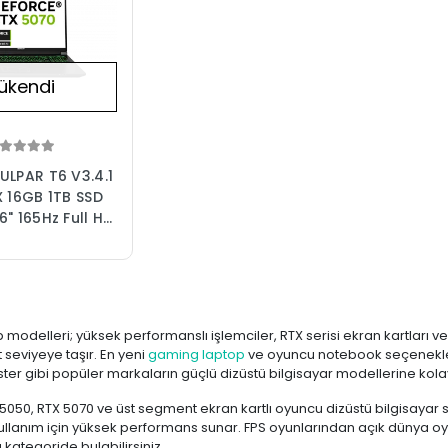
ükendi
ULPAR T6 V3.4.1
X 16GB 1TB SSD
" 165Hz Full HD
ing Laptop
ediye)
modelleri; yüksek performanslı işlemciler, RTX serisi ekran kartları v
 seviyeye taşır. En yeni
gaming laptop
ve oyuncu notebook seçeneklerin
ter gibi popüler markaların güçlü dizüstü bilgisayar modellerine kolay
5050, RTX 5070 ve üst segment ekran kartlı oyuncu dizüstü bilgisayar 
ullanım için yüksek performans sunar. FPS oyunlarından açık dünya 
 kategoride bulabilirsiniz.