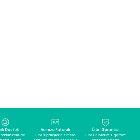
nik Destek
Adınıza Faturalı
Ürün Garantisi
ü teknik konuda
Tüm siparişleriniz resmi
Tüm ürünlerimiz garanti