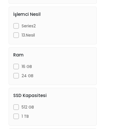
İşlemci Nesil
Series2
13.Nesil
Ram
16 GB
24 GB
SSD Kapasitesi
512 GB
1 TB