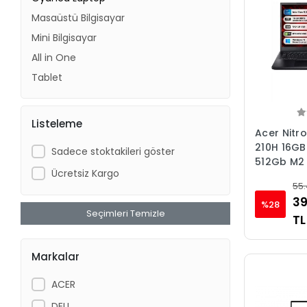
Masaüstü Bilgisayar
Mini Bilgisayar
All in One
Tablet
Listeleme
Acer Nitr
210H 16G
Sadece stoktakileri göster
512Gb M2
Ücretsiz Kargo
15.6" Fhd 
55.
Gaming L
39
%28
Ofis Prog.
Seçimleri Temizle
TL
İngilizce)
Markalar
ACER
DELL