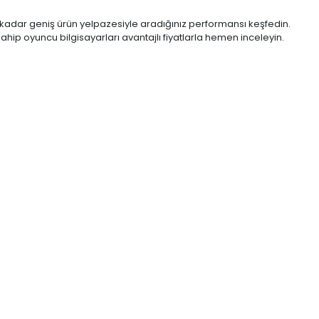
adar geniş ürün yelpazesiyle aradığınız performansı keşfedin.
p oyuncu bilgisayarları avantajlı fiyatlarla hemen inceleyin.