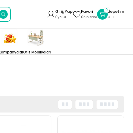
0
Giriş Yap
Favori
Sepetim
Üye Ol
Ürünlerim
0 TL
Kampanyalar
Ofis Mobilyaları