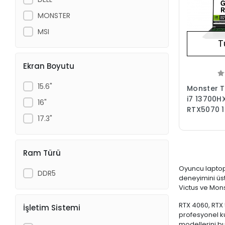
MONSTER
MSI
T
Ekran Boyutu
15.6"
Monster T
i7 13700H
16"
RTX5070 16
17.3"
W11H Gam
(Çanta H
Ram Türü
Oyuncu laptop 
DDR5
deneyimini üst
Victus ve Mons
RTX 4060, RTX 
İşletim Sistemi
profesyonel k
modellerini bu