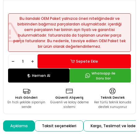
Bu ilandaki OEM Paket yalnızca öneri niteliğindedir ve
birbirinden bağımsız parçalardan oluşmaktadır. içerdiği
oem parçaların her birinin ayrı fiyatı ve garantisi
bulunmaktadır. faturanızda da toplanan urunler parça
parça faturalanır. Bu nedenle, tavsiye edilen OEM Paket tek
bir ürün olarak değerlendirilemez.
Sepete Ekle
Whatsapp ile
Hemen Al
Soru Sor
Hızlı Gönderi
Güvenli Alışveriş
Teknik Destek
En hızlı şekilde siparişin
Güvenli ve kolay ödeme
Her türlü teknik konuda
sende
sistemi
destek sunuyoruz
Açıklama
Taksit seçenekleri
Kargo, Teslimat ve İade