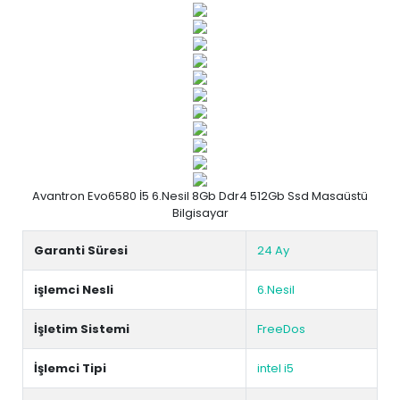
Avantron Evo6580 İ5 6.Nesil 8Gb Ddr4 512Gb Ssd Masaüstü
Bilgisayar
Garanti Süresi
24 Ay
işlemci Nesli
6.Nesil
İşletim Sistemi
FreeDos
İşlemci Tipi
intel i5