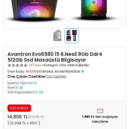
Avantron Evo6580 İ5 6.Nesil 8Gb Ddr4
512Gb Ssd Masaüstü Bilgisayar
Kategori:
Ofis OEM Paketler
(0) Yorum
Ürün Kodu:
AV006580
Marka:
AVANTRON
Stok:
9
Öne Çıkan Özellikler
Tüm Özellikler
İşlemci Tipi:
intel i5
Ram:
8 GB
SSD Kapasitesi:
512 GB
%20 indirim
14.806 TL
18.508 TL
1.991 TL
'den
başlayan
taksitlerle
( 12.338 TL + KDV )