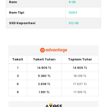
Ram
8 GB
Ram Tipi
DDR4
SSD Kapasitesi
512 GB
Taksit
Taksit Tutarı
Toplam Tutar
1
14.806 TL
14.806 TL
3
5.380 TL
16.139 TL
6
2.838 TL
17.027 TL
9
1.991 TL
17.915 TL