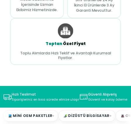
İçerisinde Uzman
İkinci El Ürünlerde 3 Ay
Ekibimiz Hizmetinizde.
Garanti Mevcuttur.
Toptan
Özel Fiyat
Toplu Alımlarda Hızlı Teklif ve Avantajlı Kurumsal
Fiyatlar.
Hızlı Teslimat
Güvenli Alışveriş
Siparişleriniz en kısa sürede elinize ulaşır
Güvenli ve kolay ödeme s
MINI OEM PAKETLER
DIZÜSTÜ BILGISAYAR
OYUNCU