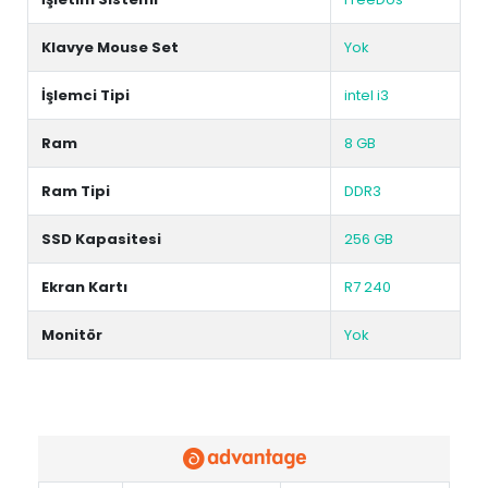
Klavye Mouse Set
Yok
İşlemci Tipi
intel i3
Ram
8 GB
Ram Tipi
DDR3
SSD Kapasitesi
256 GB
Ekran Kartı
R7 240
Monitör
Yok