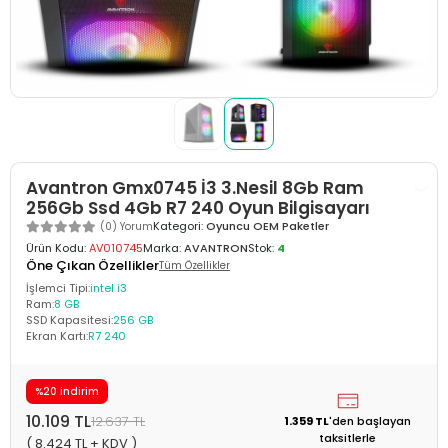
Avantron Gmx0745 İ3 3.Nesil 8Gb Ram
256Gb Ssd 4Gb R7 240 Oyun Bilgisayarı
Kategori:
Oyuncu OEM Paketler
(0) Yorum
Ürün Kodu:
AV010745
Marka:
AVANTRON
Stok:
4
Öne Çıkan Özellikler
Tüm Özellikler
İşlemci Tipi:
intel i3
Ram:
8 GB
SSD Kapasitesi:
256 GB
Ekran Kartı:
R7 240
%20 indirim
10.109 TL
12.637 TL
1.359 TL
'den
başlayan
taksitlerle
( 8.424 TL + KDV )