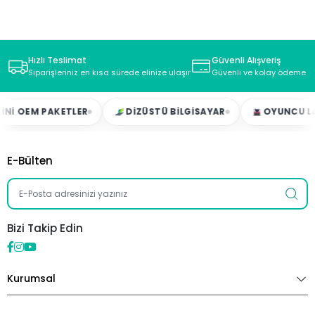
Hızlı Teslimat
Güvenli Alışveriş
Siparişleriniz en kısa sürede elinize ulaşır
Güvenli ve kolay ödeme s
EM PAKETLER
DIZÜSTÜ BILGISAYAR
OYUNCU LAPTO
E-Bülten
Bizi Takip Edin
Kurumsal