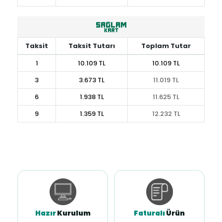
Taksit
Taksit Tutarı
Toplam Tutar
1
10.109 TL
10.109 TL
3
3.673 TL
11.019 TL
6
1.938 TL
11.625 TL
9
1.359 TL
12.232 TL
Hazır
Kurulum
Faturalı
Ürün