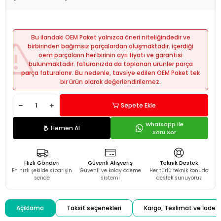
Bu ilandaki OEM Paket yalnızca öneri niteliğindedir ve
birbirinden bağımsız parçalardan oluşmaktadır. içerdiği
oem parçaların her birinin ayrı fiyatı ve garantisi
bulunmaktadır. faturanızda da toplanan urunler parça
parça faturalanır. Bu nedenle, tavsiye edilen OEM Paket tek
bir ürün olarak değerlendirilemez.
Sepete Ekle
Whatsapp ile
Hemen Al
Soru Sor
Hızlı Gönderi
Güvenli Alışveriş
Teknik Destek
En hızlı şekilde siparişin
Güvenli ve kolay ödeme
Her türlü teknik konuda
sende
sistemi
destek sunuyoruz
Açıklama
Taksit seçenekleri
Kargo, Teslimat ve İade