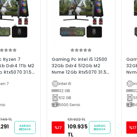
 Ryzen 7
Gaming Pc intel i5 12500
Gami
Gb Ddr4 1Tb M2
32Gb Ddr4 512Gb M2
32G
 Rtx5070 31.5"
Nvme 12Gb Rtx5070 31.5"
Nvme
isayarı
Oyun Bilgisayarı
Oyun
en 7
intel i5
in
32 GB
3
512 GB
5
isi
5000 Serisi
5
.749 TL
131.922 TL
.291
109.935
KARGO
KARGO
%17
%17
BEDAVA
BEDAVA
TL