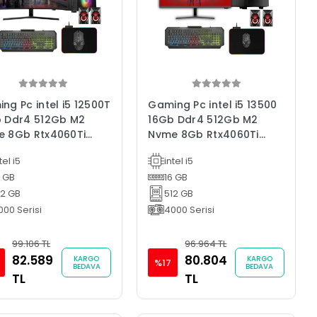
ng Pc intel i5 12500T
Gaming Pc intel i5 13500
 Ddr4 512Gb M2
16Gb Ddr4 512Gb M2
 8Gb Rtx4060Ti
Nvme 8Gb Rtx4060Ti
" 165Hz Oyun
31.5" 165Hz Oyun
tel i5
intel i5
isayarı
Bilgisayarı
6 GB
16 GB
12 GB
512 GB
000 Serisi
4000 Serisi
99.106 TL
96.964 TL
82.589
80.804
KARGO
KARGO
%17
BEDAVA
BEDAVA
TL
TL