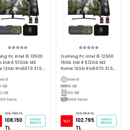
ng Pc intel i5 13500
Gaming Pc intel i5 12500
b Ddr4 512Gb M2
16Gb Ddr4 512Gb M2
 12Gb Rtx5070 31.5""
Nvme 12Gb Rtx5070 31.5"
 Bilgisayarı
Oyun Bilgisayarı
tel i5
intel i5
2 GB
16 GB
12 GB
512 GB
000 Serisi
5000 Serisi
129.780 TL
123.354 TL
108.150
102.795
KARGO
KARGO
%17
BEDAVA
BEDAVA
TL
TL