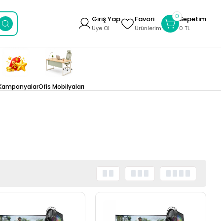
0
Giriş Yap
Favori
Sepetim
Üye Ol
Ürünlerim
0 TL
Kampanyalar
Ofis Mobilyaları