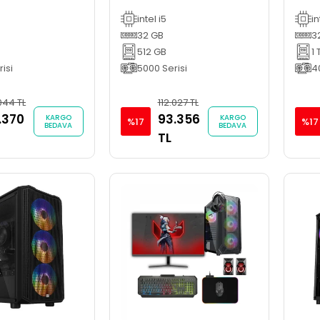
n Bilgisayarı
Bilgisayarı
OYUN
intel i5
in
GAM
32 GB
3
512 GB
1 
isi
5000 Serisi
4
.044 TL
112.027 TL
.370
93.356
KARGO
KARGO
%17
%17
BEDAVA
BEDAVA
TL