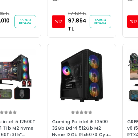
212 TL
117.424 TL
.010
97.854
KARGO
KARGO
%17
%17
BEDAVA
BEDAVA
TL
 intel i5 12500T
Gaming Pc intel i5 13500
GREE
4 1Tb M2 Nvme
32Gb Ddr4 512Gb M2
v6 İ
60Ti 31.5"
Nvme 12Gb Rtx5070 Oyun
RTX4