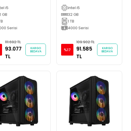
 BİLGİSAYARI
165Hz Oyun Bilgisayarı
tel i5
intel i5
İNG PC
2 GB
32 GB
TB
1 TB
000 Serisi
4000 Serisi
111.692 TL
109.902 TL
93.077
91.585
KARGO
KARGO
%17
BEDAVA
BEDAVA
TL
TL