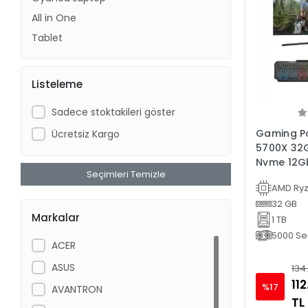
All in One
Tablet
Listeleme
Sadece stoktakileri göster
Gaming Pc
Ücretsiz Kargo
5700X 32
Nvme 12Gb
Seçimleri Temizle
Oyun Bilg
AMD Ryz
32 GB
Markalar
1 TB
5000 Ser
ACER
ASUS
134
112
%17
AVANTRON
TL