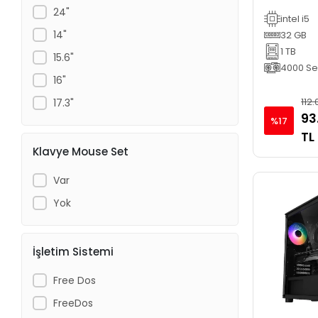
165Hz Oyu
24"
intel i5
14"
32 GB
1 TB
15.6"
4000 Ser
16"
112
17.3"
93
%17
TL
Klavye Mouse Set
Var
Yok
İşletim Sistemi
Free Dos
FreeDos