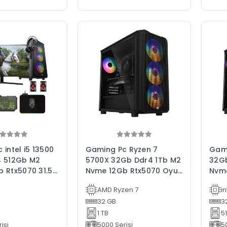
intel i5 13500
Gaming Pc Ryzen 7
Gami
4 512Gb M2
5700X 32Gb Ddr4 1Tb M2
32G
 Rtx5070 31.5"
Nvme 12Gb Rtx5070 Oyun
Nvme
isayarı
Bilgisayarı
Bilg
AMD Ryzen 7
in
32 GB
3
1 TB
5
isi
5000 Serisi
5