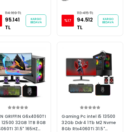
114.169 TL
113.415 TL
95.141
94.512
KARGO
KARGO
%17
BEDAVA
BEDAVA
TL
TL
N GRIFFIN G6x4060TI
Gaming Pc intel i5 13500
5 12500 32GB 1TB 8GB
32Gb Ddr4 1Tb M2 Nvme
060TI 31.5" 165HZ
8Gb Rtx4060Ti 31.5"