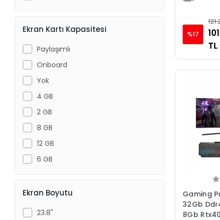
XASER
121.
Ekran Kartı Kapasitesi
101
%17
TL
Paylaşımlı
Onboard
Yok
4 GB
2 GB
8 GB
12 GB
6 GB
Ekran Boyutu
Gaming Pc
32Gb Ddr
23.8"
8Gb Rtx40