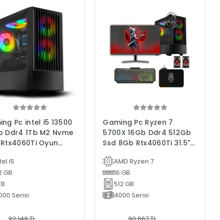
ng Pc intel i5 13500
Gaming Pc Ryzen 7
b Ddr4 1Tb M2 Nvme
5700X 16Gb Ddr4 512Gb
Rtx4060Ti Oyun
Ssd 8Gb Rtx4060Ti 31.5"
isayarı
Oyun Bilgisayarı
tel i5
AMD Ryzen 7
2 GB
16 GB
TB
512 GB
000 Serisi
4000 Serisi
92.149 TL
90.667 TL