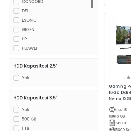
CONCORD
DELL
ESONIC
GREEN
HP
HUAWEI
IZOLY
HDD Kapasitesi 2.5"
LENOVO
LIAN LI
Yok
MONSTER
Gaming Pc 
16Gb Ddr
MSI
HDD Kapasitesi 3.5"
Nvme 12Gb
OEM
Oyun Bilg
Yok
intel i5
SECLIFE
16 GB
500 GB
TIWOX
512 GB
1 TB
5000 Ser