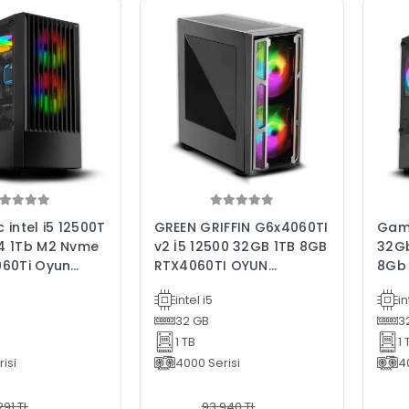
 intel i5 12500T
GREEN GRIFFIN G6x4060TI
Gami
4 1Tb M2 Nvme
v2 İ5 12500 32GB 1TB 8GB
32G
060Ti Oyun
RTX4060TI OYUN
8Gb 
ı
BİLGİSAYARI GAMİNG PC
Bilg
intel i5
in
32 GB
3
1 TB
1 
isi
4000 Serisi
4
291 TL
93.940 TL