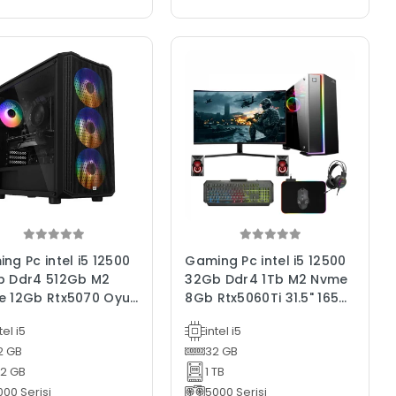
ng Pc intel i5 12500
Gaming Pc intel i5 12500
b Ddr4 512Gb M2
32Gb Ddr4 1Tb M2 Nvme
 12Gb Rtx5070 Oyun
8Gb Rtx5060Ti 31.5" 165Hz
isayarı
Oyun Bilgisayarı
tel i5
intel i5
2 GB
32 GB
12 GB
1 TB
000 Serisi
5000 Serisi