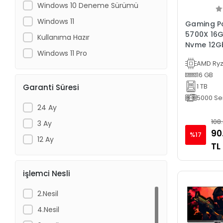
Windows 10 Deneme Sürümü
Windows 11
Gaming Pc
5700X 16G
Kullanıma Hazır
Nvme 12G
Windows 11 Pro
Bilgisayar
AMD Ryz
16 GB
1 TB
Garanti Süresi
5000 Ser
24 Ay
108
3 Ay
90
%17
12 Ay
TL
işlemci Nesli
2.Nesil
4.Nesil