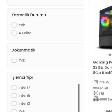
Kozmetik Durumu
Yok
A Kalite
Dokunmatik
Yok
Gaming Pc
32Gb Ddr
8Gb Rtx4
İşlemci Tipi
Bilgisayar
intel i5
intel i7
32 GB
1 TB
intel i5
4000 Ser
intel i3
Yok
94.