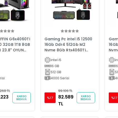
FFIN G6x4060TI
Gaming Pc intel i5 12500
Gami
00 32GB 1TB 8GB
16Gb Ddr4 512Gb M2
16Gb
 23.8" OYUN
Nvme 8Gb Rtx4060Ti
Nvme
ARI GAMİNG PC
31.5" 165Hz Oyun
31.5
intel i5
in
Bilgisayarı
Bilg
16 GB
1
512 GB
5
isi
4000 Serisi
4
.268 TL
99.106 TL
.223
82.589
KARGO
KARGO
%17
%17
BEDAVA
BEDAVA
TL