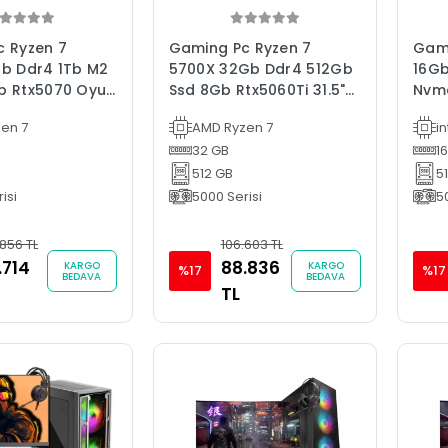
 Ryzen 7
Gaming Pc Ryzen 7
Gami
b Ddr4 1Tb M2
5700X 32Gb Ddr4 512Gb
16Gb
b Rtx5070 Oyun
Ssd 8Gb Rtx5060Ti 31.5"
Nvme
ı
Oyun Bilgisayarı
Bilg
en 7
AMD Ryzen 7
in
32 GB
1
512 GB
5
isi
5000 Serisi
5
.856 TL
106.603 TL
.714
88.836
KARGO
KARGO
%17
%17
BEDAVA
BEDAVA
TL