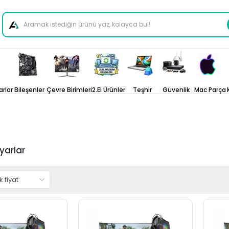
arlar
Bileşenler
Çevre Birimleri
2.El Ürünler
Teşhir
Güvenlik
Mac Parça
ayarlar