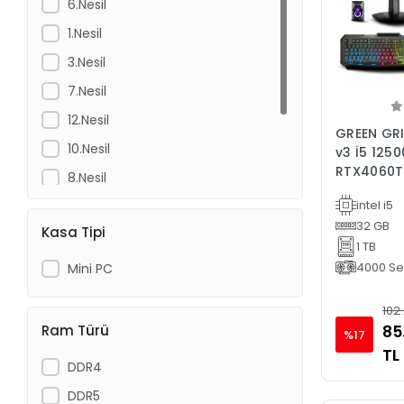
6.Nesil
1.Nesil
3.Nesil
7.Nesil
12.Nesil
GREEN GRI
10.Nesil
v3 İ5 125
RTX4060TI
8.Nesil
BİLGİSAY
intel i5
9.Nesil
32 GB
Kasa Tipi
5.Nesil
1 TB
13.Nesil
4000 Ser
Mini PC
102
Ram Türü
85
%17
TL
DDR4
DDR5