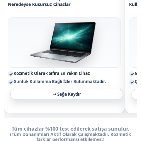
Neredeyse Kusursuz
Cihazlar
Kulla
Kozmetik Olarak Sıfıra En Yakın Cihaz
Gün
✓
✓
Günlük Kullanıma Bağlı İzler Bulunmaktadır.
Çi
✓
✓
Tüm cihazlar %100 test edilerek satışa sunulur.
(Tüm Donanımları Aktif Olarak Çalışmaktadır. Kozmetik
farklar performansı etkilemez.)