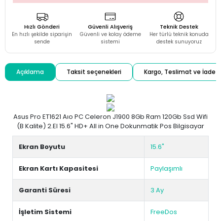
Hızlı Gönderi
Güvenli Alışveriş
Teknik Destek
En hızlı şekilde siparişin
Güvenli ve kolay ödeme
Her türlü teknik konuda
sende
sistemi
destek sunuyoruz
Açıklama
Taksit seçenekleri
Kargo, Teslimat ve İade
Asus Pro ET1621 Aıo PC Celeron J1900 8Gb Ram 120Gb Ssd Wifi
(B Kalite) 2.El 15.6" HD+ All in One Dokunmatik Pos Bilgisayar
Ekran Boyutu
15.6"
Ekran Kartı Kapasitesi
Paylaşımlı
Garanti Süresi
3 Ay
İşletim Sistemi
FreeDos