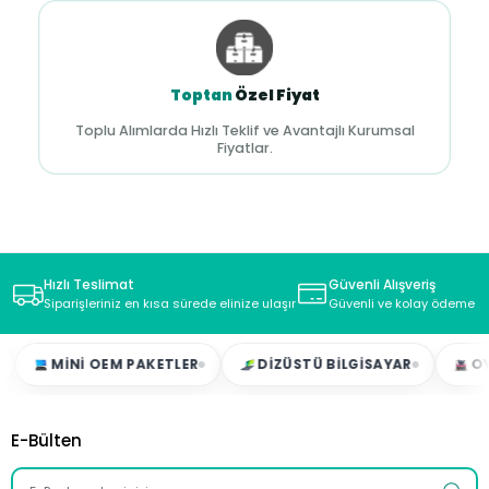
Toptan
Özel Fiyat
Toplu Alımlarda Hızlı Teklif ve Avantajlı Kurumsal
Fiyatlar.
Hızlı Teslimat
Güvenli Alışveriş
Siparişleriniz en kısa sürede elinize ulaşır
Güvenli ve kolay ödeme s
MINI OEM PAKETLER
DIZÜSTÜ BILGISAYAR
OYUNCU 
E-Bülten