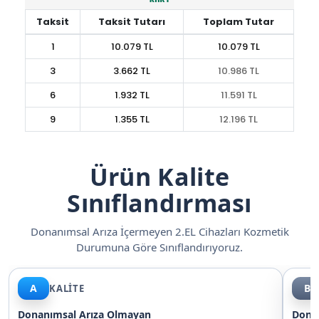
Taksit
Taksit Tutarı
Toplam Tutar
1
10.079 TL
10.079 TL
3
3.662 TL
10.986 TL
6
1.932 TL
11.591 TL
9
1.355 TL
12.196 TL
Ürün Kalite
Sınıflandırması
Donanımsal Arıza İçermeyen 2.EL Cihazları Kozmetik
Durumuna Göre Sınıflandırıyoruz.
A
B
KALİTE
Donanımsal Arıza Olmayan
Dona