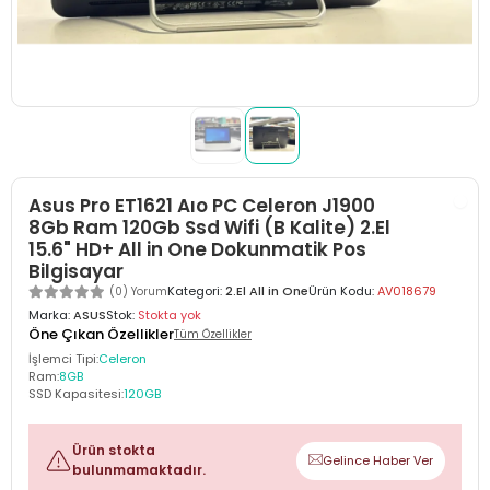
Asus Pro ET1621 Aıo PC Celeron J1900
8Gb Ram 120Gb Ssd Wifi (B Kalite) 2.El
15.6" HD+ All in One Dokunmatik Pos
Bilgisayar
Kategori:
2.El All in One
Ürün Kodu:
AV018679
(0) Yorum
Marka:
ASUS
Stok:
Stokta yok
Öne Çıkan Özellikler
Tüm Özellikler
İşlemci Tipi:
Celeron
Ram:
8GB
SSD Kapasitesi:
120GB
Ürün stokta
Gelince Haber Ver
bulunmamaktadır.