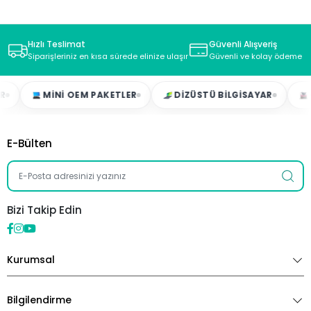
Hızlı Teslimat
Güvenli Alışveriş
Siparişleriniz en kısa sürede elinize ulaşır
Güvenli ve kolay ödeme s
MINI OEM PAKETLER
DIZÜSTÜ BILGISAYAR
OYU
E-Bülten
Bizi Takip Edin
Kurumsal
Bilgilendirme