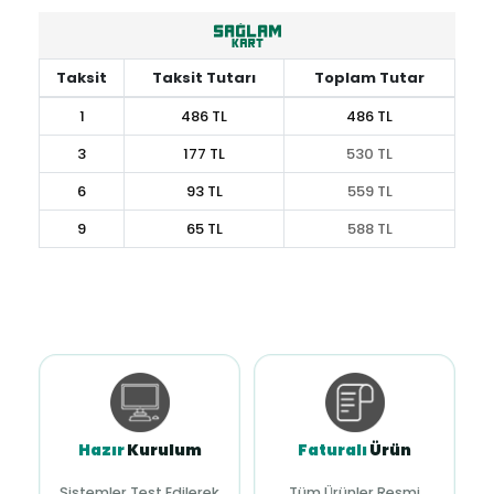
Taksit
Taksit Tutarı
Toplam Tutar
1
486 TL
486 TL
3
177 TL
530 TL
6
93 TL
559 TL
9
65 TL
588 TL
Hazır
Kurulum
Faturalı
Ürün
Sistemler Test Edilerek
Tüm Ürünler Resmi