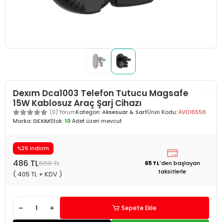
Dexım Dca1003 Telefon Tutucu Magsafe
15W Kablosuz Araç Şarj Cihazı
Kategori:
Aksesuar & Sarf
Ürün Kodu:
AV016556
(0) Yorum
Marka:
DEXIM
Stok:
10
Adet üzeri mevcut
%26 indirim
486 TL
660 TL
65 TL
'den
başlayan
taksitlerle
( 405 TL + KDV )
Sepete Ekle