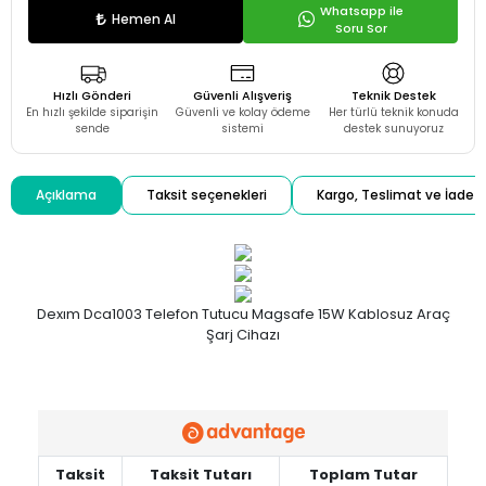
Whatsapp ile
Hemen Al
Soru Sor
Hızlı Gönderi
Güvenli Alışveriş
Teknik Destek
En hızlı şekilde siparişin
Güvenli ve kolay ödeme
Her türlü teknik konuda
sende
sistemi
destek sunuyoruz
Açıklama
Taksit seçenekleri
Kargo, Teslimat ve İade
Dexım Dca1003 Telefon Tutucu Magsafe 15W Kablosuz Araç
Şarj Cihazı
Taksit
Taksit Tutarı
Toplam Tutar