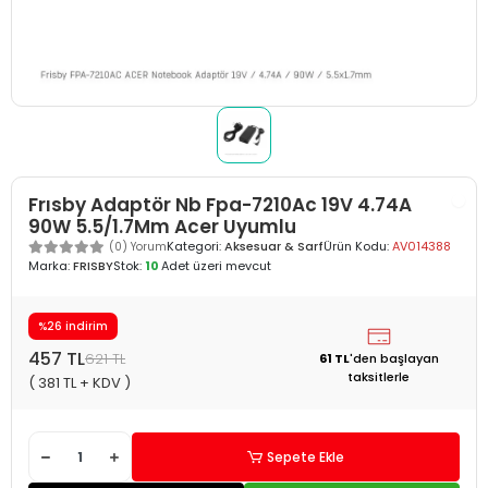
Frısby Adaptör Nb Fpa-7210Ac 19V 4.74A
90W 5.5/1.7Mm Acer Uyumlu
Kategori:
Aksesuar & Sarf
Ürün Kodu:
AV014388
(0) Yorum
Marka:
FRISBY
Stok:
10
Adet üzeri mevcut
%26 indirim
457 TL
621 TL
61 TL
'den
başlayan
taksitlerle
( 381 TL + KDV )
Sepete Ekle