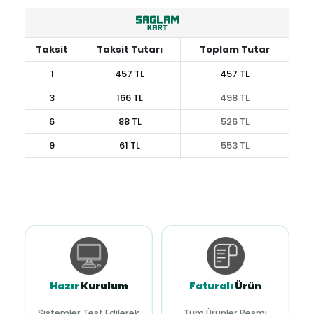
Taksit
Taksit Tutarı
Toplam Tutar
1
457 TL
457 TL
3
166 TL
498 TL
6
88 TL
526 TL
9
61 TL
553 TL
Hazır
Kurulum
Faturalı
Ürün
Sistemler Test Edilerek
Tüm Ürünler Resmi