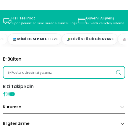
Hızlı Teslimat
Güvenli Alışveriş
Siparişleriniz en kısa sürede elinize ulaşır
Güvenli ve kolay ödeme s
MINI OEM PAKETLER
DIZÜSTÜ BILGISAYAR
OY
E-Bülten
Bizi Takip Edin
Kurumsal
Bilgilendirme