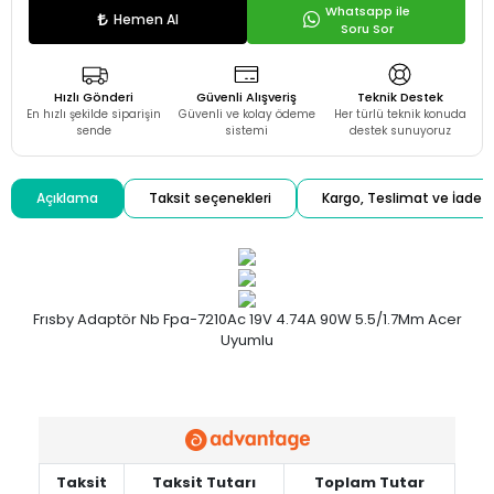
Whatsapp ile
Hemen Al
Soru Sor
Hızlı Gönderi
Güvenli Alışveriş
Teknik Destek
En hızlı şekilde siparişin
Güvenli ve kolay ödeme
Her türlü teknik konuda
sende
sistemi
destek sunuyoruz
Açıklama
Taksit seçenekleri
Kargo, Teslimat ve İade
Frısby Adaptör Nb Fpa-7210Ac 19V 4.74A 90W 5.5/1.7Mm Acer
Uyumlu
Taksit
Taksit Tutarı
Toplam Tutar