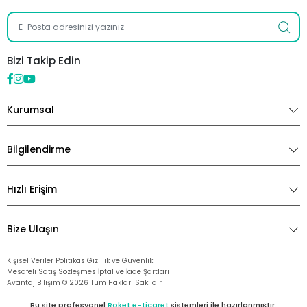
Bizi Takip Edin
Kurumsal
Bilgilendirme
Hızlı Erişim
Bize Ulaşın
Kişisel Veriler Politikası
Gizlilik ve Güvenlik
Mesafeli Satış Sözleşmesi
İptal ve İade Şartları
Avantaj Bilişim ©
2026
Tüm Hakları Saklıdır
Bu site profesyonel
Roket e-ticaret
sistemleri ile hazırlanmıştır.