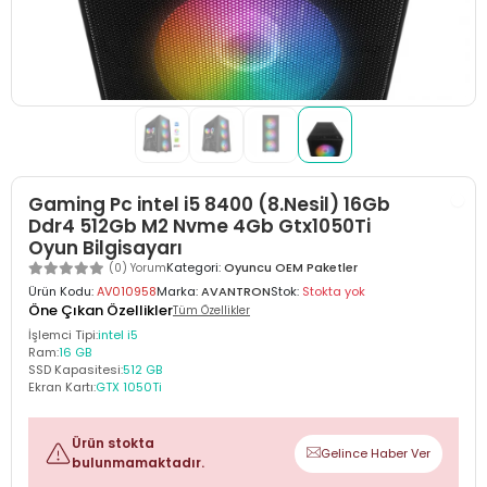
Gaming Pc intel i5 8400 (8.Nesil) 16Gb
Ddr4 512Gb M2 Nvme 4Gb Gtx1050Ti
Oyun Bilgisayarı
Kategori:
Oyuncu OEM Paketler
(0) Yorum
Ürün Kodu:
AV010958
Marka:
AVANTRON
Stok:
Stokta yok
Öne Çıkan Özellikler
Tüm Özellikler
İşlemci Tipi:
intel i5
Ram:
16 GB
SSD Kapasitesi:
512 GB
Ekran Kartı:
GTX 1050Ti
Ürün stokta
Gelince Haber Ver
bulunmamaktadır.