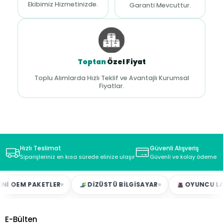
Ekibimiz Hizmetinizde.
Garanti Mevcuttur.
Toptan
Özel Fiyat
Toplu Alımlarda Hızlı Teklif ve Avantajlı Kurumsal
Fiyatlar.
Hızlı Teslimat
Güvenli Alışveriş
Siparişleriniz en kısa sürede elinize ulaşır
Güvenli ve kolay ödeme s
EM PAKETLER
DIZÜSTÜ BILGISAYAR
OYUNCU LAPTO
E-Bülten