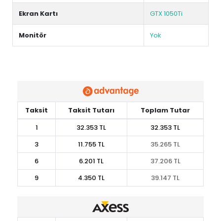
Ekran Kartı
GTX 1050Ti
Monitör
Yok
Taksit
Taksit Tutarı
Toplam Tutar
1
32.353 TL
32.353 TL
3
11.755 TL
35.265 TL
6
6.201 TL
37.206 TL
9
4.350 TL
39.147 TL