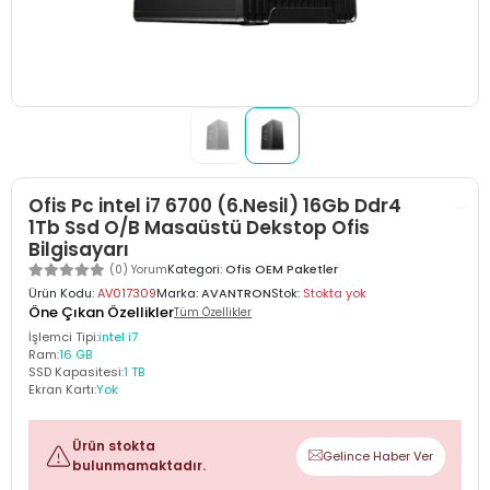
Ofis Pc intel i7 6700 (6.Nesil) 16Gb Ddr4
1Tb Ssd O/B Masaüstü Dekstop Ofis
Bilgisayarı
Kategori:
Ofis OEM Paketler
(0) Yorum
Ürün Kodu:
AV017309
Marka:
AVANTRON
Stok:
Stokta yok
Öne Çıkan Özellikler
Tüm Özellikler
İşlemci Tipi:
intel i7
Ram:
16 GB
SSD Kapasitesi:
1 TB
Ekran Kartı:
Yok
Ürün stokta
Gelince Haber Ver
bulunmamaktadır.