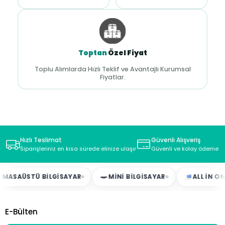
Toptan
Özel Fiyat
Toplu Alımlarda Hızlı Teklif ve Avantajlı Kurumsal
Fiyatlar.
Hızlı Teslimat
Güvenli Alışveriş
Siparişleriniz en kısa sürede elinize ulaşır
Güvenli ve kolay ödeme s
AÜSTÜ BILGISAYAR
MINI BILGISAYAR
ALL IN ONE
E-Bülten