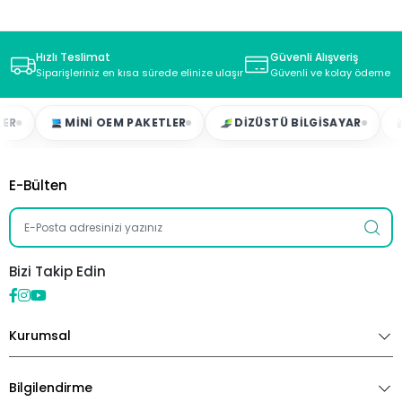
Hızlı Teslimat
Güvenli Alışveriş
Siparişleriniz en kısa sürede elinize ulaşır
Güvenli ve kolay ödeme s
MINI OEM PAKETLER
DIZÜSTÜ BILGISAYAR
OY
E-Bülten
Bizi Takip Edin
Kurumsal
Bilgilendirme