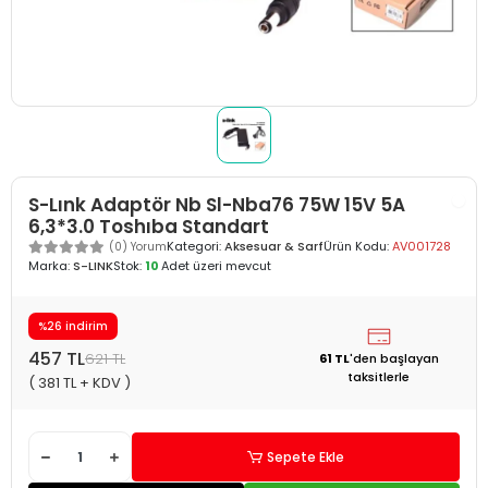
S-Lınk Adaptör Nb Sl-Nba76 75W 15V 5A
6,3*3.0 Toshıba Standart
Kategori:
Aksesuar & Sarf
Ürün Kodu:
AV001728
(0) Yorum
Marka:
S-LINK
Stok:
10
Adet üzeri mevcut
%26 indirim
457 TL
621 TL
61 TL
'den
başlayan
taksitlerle
( 381 TL + KDV )
Sepete Ekle