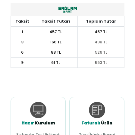
Taksit
Taksit Tutarı
Toplam Tutar
1
457 TL
457 TL
3
166 TL
498 TL
6
88 TL
526 TL
9
61 TL
553 TL
Hazır
Kurulum
Faturalı
Ürün
Sistemler Test Edilerek
Tüm Ürünler Resmi