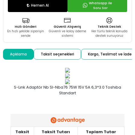
Whatsapp ile
Hemen Al
Soru Sor
Hızlı Gönderi
Güvenli Alışveriş
Teknik Destek
En hızlı şekilde siparişin
Güvenli ve kolay ödeme
Her türlü teknik konuda
sende
sistemi
destek sunuyoruz
Açıklama
Taksit seçenekleri
Kargo, Teslimat ve İade
S-Lınk Adaptör Nb Sl-Nba76 75W 15V 5A 6,3*3.0 Toshıba
Standart
Taksit
Taksit Tutarı
Toplam Tutar