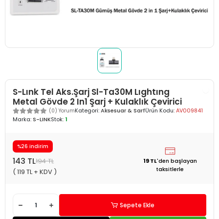
S-Lınk Tel Aks.Şarj Sl-Ta30M Lıghtıng
Metal Gövde 2 In1 Şarj + Kulaklık Çevirici
Kategori:
Aksesuar & Sarf
Ürün Kodu:
AV009841
(0) Yorum
Marka:
S-LINK
Stok:
1
%26 indirim
143 TL
194 TL
19 TL
'den
başlayan
taksitlerle
( 119 TL + KDV )
Sepete Ekle