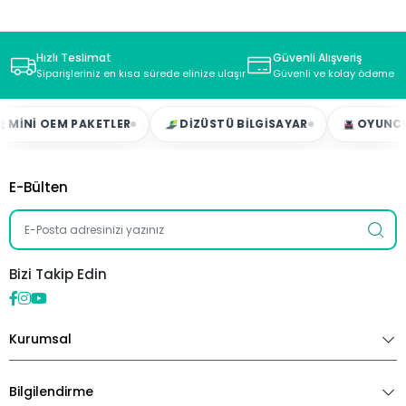
Hızlı Teslimat
Güvenli Alışveriş
Siparişleriniz en kısa sürede elinize ulaşır
Güvenli ve kolay ödeme s
NI OEM PAKETLER
DIZÜSTÜ BILGISAYAR
OYUNCU LA
E-Bülten
Bizi Takip Edin
Kurumsal
Bilgilendirme