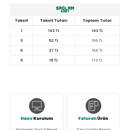
Taksit
Taksit Tutarı
Toplam Tutar
1
143 TL
143 TL
3
52 TL
156 TL
6
27 TL
164 TL
9
19 TL
173 TL
Hazır
Kurulum
Faturalı
Ürün
Sistemler Test Edilerek
Tüm Ürünler Resmi