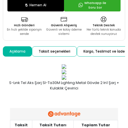
Whatsapp ile
Hemen Al
Soru Sor
Hızlı Gönderi
Güvenli Alışveriş
Teknik Destek
En hızlı şekilde siparişin
Güvenli ve kolay ödeme
Her türlü teknik konuda
sende
sistemi
destek sunuyoruz
Açıklama
Taksit seçenekleri
Kargo, Teslimat ve İade
S-Lınk Tel Aks.Şarj Sl-Ta30M Lıghtıng Metal Gövde 2 In1 Şarj +
Kulaklık Çevirici
Taksit
Taksit Tutarı
Toplam Tutar