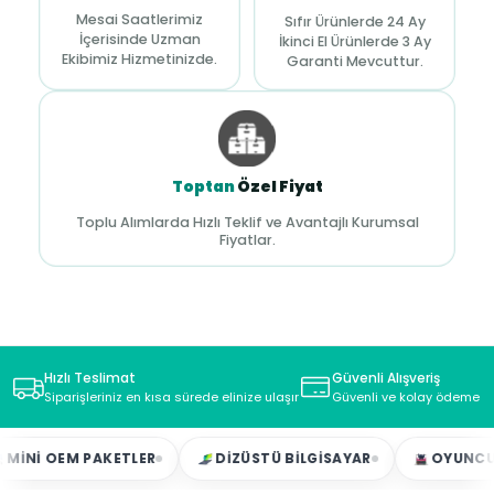
Mesai Saatlerimiz
Sıfır Ürünlerde 24 Ay
İçerisinde Uzman
İkinci El Ürünlerde 3 Ay
Ekibimiz Hizmetinizde.
Garanti Mevcuttur.
Toptan
Özel Fiyat
Toplu Alımlarda Hızlı Teklif ve Avantajlı Kurumsal
Fiyatlar.
Hızlı Teslimat
Güvenli Alışveriş
Siparişleriniz en kısa sürede elinize ulaşır
Güvenli ve kolay ödeme s
NI OEM PAKETLER
DIZÜSTÜ BILGISAYAR
OYUNCU LA