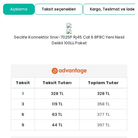
Açıklama
Taksit seçenekleri
Kargo, Teslimat ve İade
Seclıfe Konnektör Snw-7025P Rj45 Cat 6 8P8C Yeni Nesil
Delikli 100Lü Paket
Taksit
Taksit Tutarı
Toplam Tutar
1
328 TL
328 TL
3
119 TL
358 TL
6
63 TL
377 TL
9
44 TL
397 TL