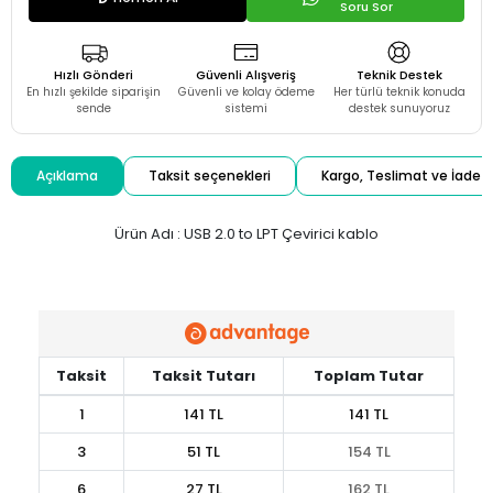
Soru Sor
Hızlı Gönderi
Güvenli Alışveriş
Teknik Destek
En hızlı şekilde siparişin
Güvenli ve kolay ödeme
Her türlü teknik konuda
sende
sistemi
destek sunuyoruz
Açıklama
Taksit seçenekleri
Kargo, Teslimat ve İade
Ürün Adı : USB 2.0 to LPT Çevirici kablo
Taksit
Taksit Tutarı
Toplam Tutar
1
141 TL
141 TL
3
51 TL
154 TL
6
27 TL
162 TL