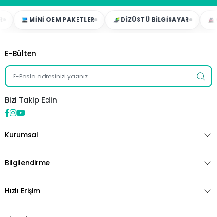
MINI OEM PAKETLER
DIZÜSTÜ BILGISAYAR
OYU
E-Bülten
Bizi Takip Edin
Kurumsal
Bilgilendirme
Hızlı Erişim