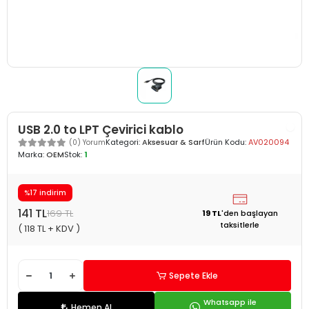
USB 2.0 to LPT Çevirici kablo
Kategori:
Aksesuar & Sarf
Ürün Kodu:
AV020094
(0) Yorum
Marka:
OEM
Stok:
1
%17 indirim
141 TL
169 TL
19 TL
'den
başlayan
taksitlerle
( 118 TL + KDV )
Sepete Ekle
Whatsapp ile
Hemen Al