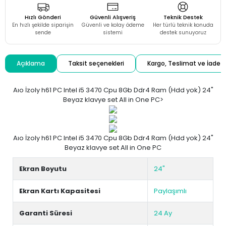
Hızlı Gönderi
Güvenli Alışveriş
Teknik Destek
En hızlı şekilde siparişin
Güvenli ve kolay ödeme
Her türlü teknik konuda
sende
sistemi
destek sunuyoruz
Açıklama
Taksit seçenekleri
Kargo, Teslimat ve İade
Aıo İzoly h61 PC Intel i5 3470 Cpu 8Gb Ddr4 Ram (Hdd yok) 24"
Beyaz klavye set All in One PC>
Aıo İzoly h61 PC Intel i5 3470 Cpu 8Gb Ddr4 Ram (Hdd yok) 24"
Beyaz klavye set All in One PC
Ekran Boyutu
24"
Ekran Kartı Kapasitesi
Paylaşımlı
Garanti Süresi
24 Ay