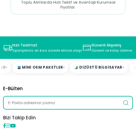
Toplu Alımlarda Hızlı Teklif ve Avantajlı Kurumsal
Fiyatlar.
Hızlı Teslimat
Güvenli Alışveriş
Siparişleriniz en kısa sürede elinize ulaşır
Güvenli ve kolay ödeme s
MINI OEM PAKETLER
DIZÜSTÜ BILGISAYAR
OY
E-Bülten
Bizi Takip Edin