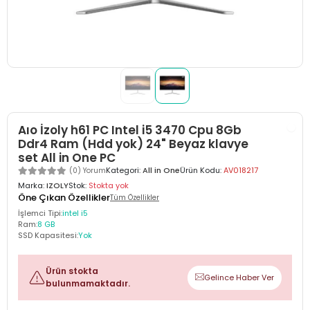
Aıo İzoly h61 PC Intel i5 3470 Cpu 8Gb
Ddr4 Ram (Hdd yok) 24" Beyaz klavye
set All in One PC
Kategori:
All in One
Ürün Kodu:
AV018217
(0) Yorum
Marka:
IZOLY
Stok:
Stokta yok
Öne Çıkan Özellikler
Tüm Özellikler
İşlemci Tipi:
intel i5
Ram:
8 GB
SSD Kapasitesi:
Yok
Ürün stokta
Gelince Haber Ver
bulunmamaktadır.